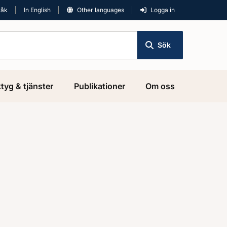
råk
In English
Other languages
Logga in
Sök
tyg & tjänster
Publikationer
Om oss