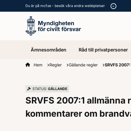
Du är på mcf.se - besök våra andra webbplatser
Ämnesområden
Råd till privatpersoner
Startsidan
Hem
Regler
Gällande regler
SRVFS 2007:1
STATUS:
GÄLLANDE
SRVFS 2007:1 allmänna 
kommentarer om brandva