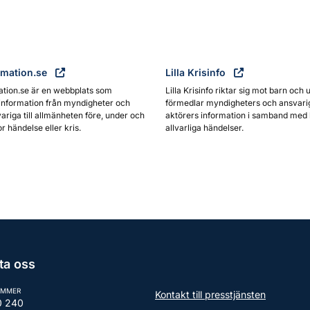
rmation.se
Lilla Krisinfo
ation.se är en webbplats som
Lilla Krisinfo riktar sig mot barn och 
information från myndigheter och
förmedlar myndigheters och ansvari
ariga till allmänheten före, under och
aktörers information i samband med 
or händelse eller kris.
allvarliga händelser.
ta oss
UMMER
Kontakt till presstjänsten
0 240