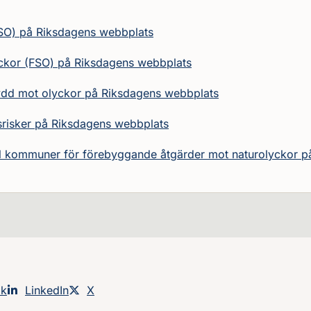
SO) på Riksdagens webbplats
ckor (FSO) på Riksdagens webbplats
kydd mot olyckor på Riksdagens webbplats
risker på Riksdagens webbplats
ill kommuner för förebyggande åtgärder mot naturolyckor 
an på
ok
Dela sidan på
LinkedIn
Dela sidan på
X