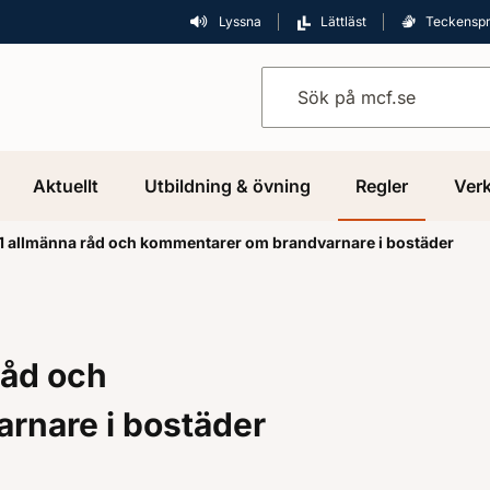
Lyssna
Lättläst
Teckensp
Sök på mcf.se
Aktuellt
Utbildning & övning
Regler
Verk
 allmänna råd och kommentarer om brandvarnare i bostäder
råd och
rnare i bostäder