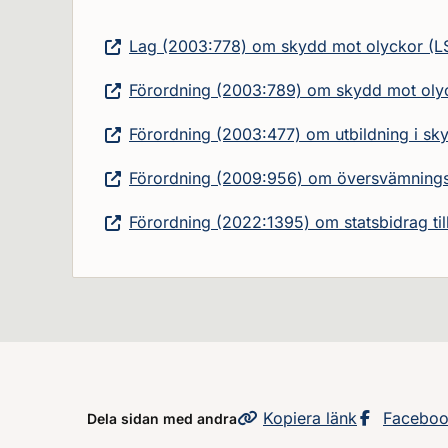
Lag (2003:778) om skydd mot olyckor (L
Förordning (2003:789) om skydd mot oly
Förordning (2003:477) om utbildning i s
Förordning (2009:956) om översvämnings
Förordning (2022:1395) om statsbidrag t
Kopiera
sidans
länk
Dela sid
Facebo
Dela sidan med andra