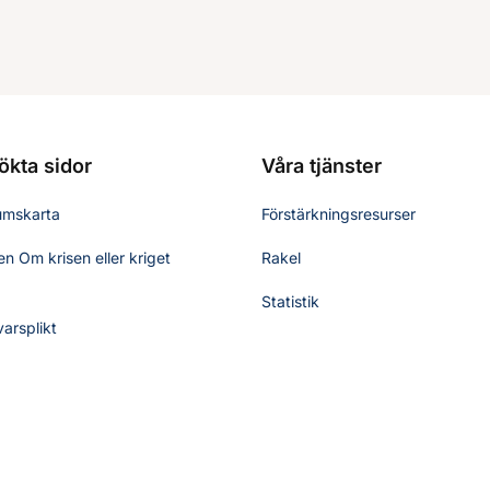
ökta sidor
Våra tjänster
umskarta
Förstärkningsresurser
n Om krisen eller kriget
Rakel
Statistik
varsplikt