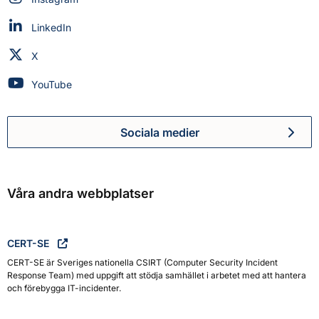
Myndigheten för civilt försvar på
LinkedIn
Myndigheten för civilt försvar på
X
Myndigheten för civilt försvar på
YouTube
Sociala medier
Myndigheten för civilt försva
Våra andra webbplatser
CERT-SE
CERT-SE är Sveriges nationella CSIRT (Computer Security Incident
Response Team) med uppgift att stödja samhället i arbetet med att hantera
och förebygga IT-incidenter.