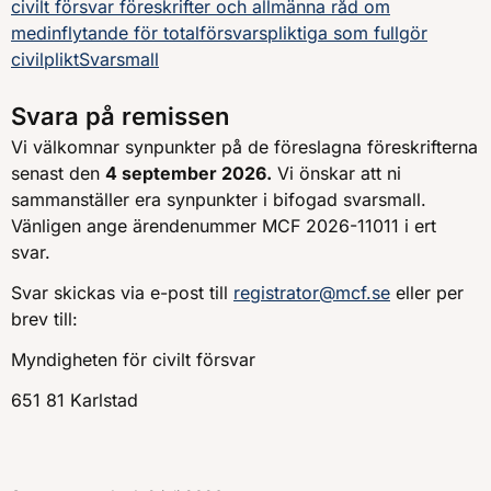
civilt försvar föreskrifter och allmänna råd om
medinflytande för totalförsvarspliktiga som fullgör
civilplikt
Svarsmall
Svara på remissen
Vi välkomnar synpunkter på de föreslagna föreskrifterna
senast den
4 september 2026.
Vi önskar att ni
sammanställer era synpunkter i bifogad svarsmall.
Vänligen ange ärendenummer MCF 2026-11011 i ert
svar.
Svar skickas via e-post till
registrator@mcf.se
eller per
brev till:
Myndigheten för civilt försvar
651 81 Karlstad