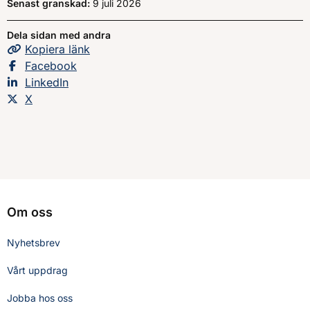
Senast granskad:
9 juli 2026
Dela sidan med andra
Kopiera
sidans
länk
Dela sidan på
Facebook
Dela sidan på
LinkedIn
Dela sidan på
X
Om oss
Nyhetsbrev
Vårt uppdrag
Jobba hos oss