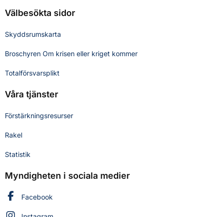
Välbesökta sidor
Skyddsrumskarta
Broschyren Om krisen eller kriget kommer
Totalförsvarsplikt
Våra tjänster
Förstärkningsresurser
Rakel
Statistik
Myndigheten i sociala medier
Myndigheten för civilt försvar på
Facebook
Myndigheten för civilt försvar på
Instagram