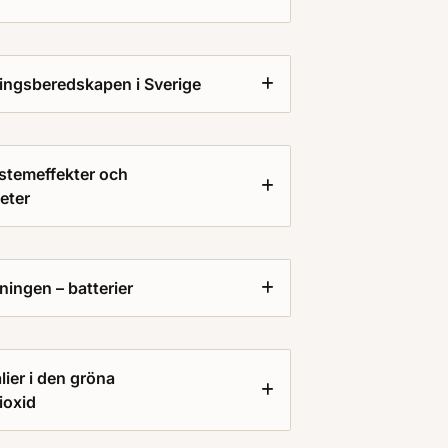
ningsberedskapen i Sverige
stemeffekter och
eter
ningen – batterier
ier i den gröna
ioxid