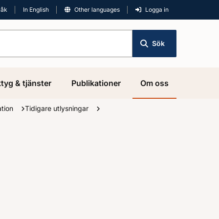
råk
In English
Other languages
Logga in
Sök
tyg & tjänster
Publikationer
Om oss
ation
Tidigare utlysningar