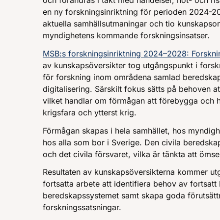
och förändras i takt med händelser, hot- och ris
en ny forskningsinriktning för perioden 2024-
aktuella samhällsutmaningar och tio kunskapso
myndighetens kommande forskningsinsatser.
MSB:s forskningsinriktning 2024–2028: Forsknin
av kunskapsöversikter tog utgångspunkt i fors
för forskning inom områdena samlad beredskap
digitalisering. Särskilt fokus sätts på behoven a
vilket handlar om förmågan att förebygga och ha
krigsfara och ytterst krig.
Förmågan skapas i hela samhället, hos myndigh
hos alla som bor i Sverige. Den civila beredsk
och det civila försvaret, vilka är tänkta att öms
Resultaten av kunskapsöversikterna kommer utg
fortsatta arbete att identifiera behov av fortsat
beredskapssystemet samt skapa goda förutsätt
forskningssatsningar.