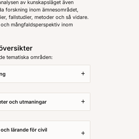
analysen av kunskapsläget även
ida forskning inom ämnesområdet,
er, fallstudier, metoder och så vidare.
- och mångfaldsperspektiv inom
översikter
de tematiska områden:
ing
heter och utmaningar
och lärande för civil