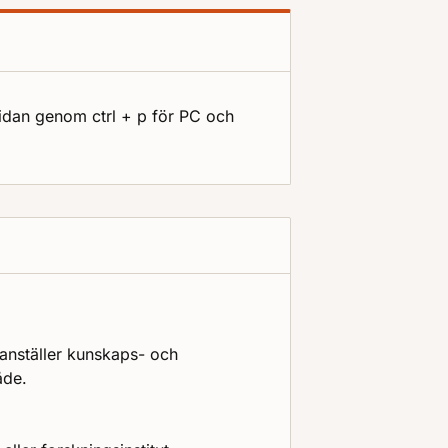
sidan genom ctrl + p för PC och
nställer kunskaps- och
åde.