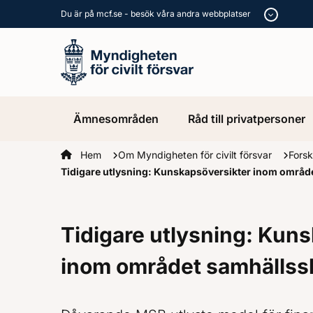
Du är på mcf.se - besök våra andra webbplatser
Ämnesområden
Råd till privatpersoner
Startsidan
Hem
Om Myndigheten för civilt försvar
Forsk
Tidigare utlysning: Kunskapsöversikter inom områ
Tidigare utlysning: Kun
inom området samhällss