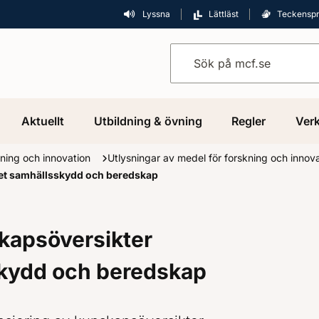
Lyssna
Lättläst
Teckensp
Sök på mcf.se
Aktuellt
Utbildning & övning
Regler
Verk
ning och innovation
Utlysningar av medel för forskning och innov
det samhällsskydd och beredskap
skapsöversikter
kydd och beredskap