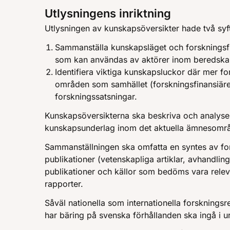
Utlysningens inriktning
Utlysningen av kunskapsöversikter hade två syf
Sammanställa kunskapsläget och forsknings
som kan användas av aktörer inom beredska
Identifiera viktiga kunskapsluckor där mer f
områden som samhället (forskningsfinansiärer
forskningssatsningar.
Kunskapsöversikterna ska beskriva och analyse
kunskapsunderlag inom det aktuella ämnesområ
Sammanställningen ska omfatta en syntes av for
publikationer (vetenskapliga artiklar, avhandlin
publikationer och källor som bedöms vara relev
rapporter.
Såväl nationella som internationella forskningsr
har bäring på svenska förhållanden ska ingå i u