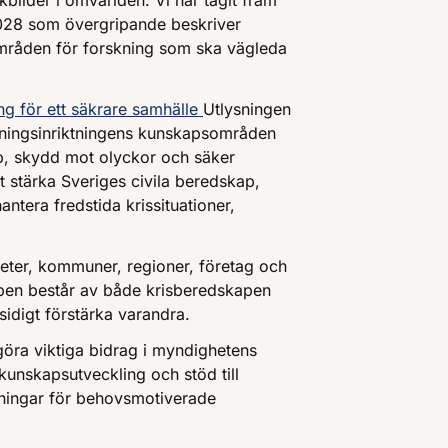
kbilder i omvärlden. Vi har tagit fram
2028 som övergripande beskriver
mråden för forskning som ska vägleda
g för ett säkrare samhälle
Utlysningen
kningsinriktningens kunskapsområden
, skydd mot olyckor och säker
tt stärka Sveriges civila beredskap,
ntera fredstida krissituationer,
eter, kommuner, regioner, företag och
apen består av både krisberedskapen
esidigt förstärka varandra.
öra viktiga bidrag i myndighetens
t kunskapsutveckling och stöd till
ningar för behovsmotiverade