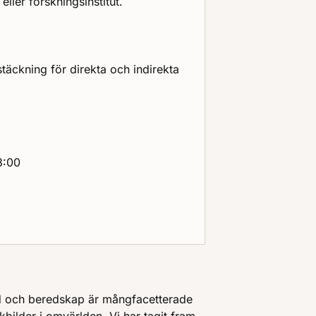
ller forskningsinstitut.
äckning för direkta och indirekta
3:00
 och beredskap är mångfacetterade