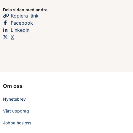
Dela sidan med andra
Kopiera
sidans
länk
Dela sidan på
Facebook
Dela sidan på
LinkedIn
Dela sidan på
X
Om oss
Nyhetsbrev
Vårt uppdrag
Jobba hos oss