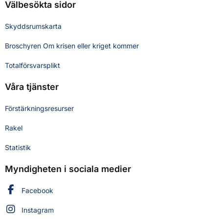
Välbesökta sidor
Skyddsrumskarta
Broschyren Om krisen eller kriget kommer
Totalförsvarsplikt
Våra tjänster
Förstärkningsresurser
Rakel
Statistik
Myndigheten i sociala medier
Myndigheten för civilt försvar på
Facebook
Myndigheten för civilt försvar på
Instagram