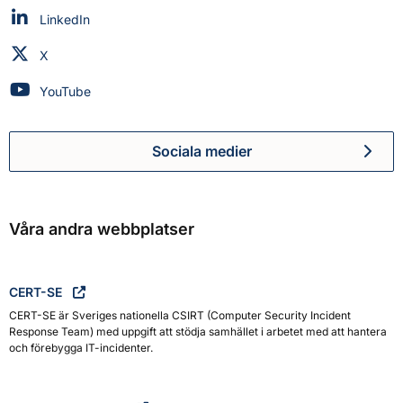
Myndigheten för civilt försvar på
LinkedIn
Myndigheten för civilt försvar på
X
Myndigheten för civilt försvar på
YouTube
Sociala medier
Myndigheten för civilt försva
Våra andra webbplatser
CERT-SE
CERT-SE är Sveriges nationella CSIRT (Computer Security Incident
Response Team) med uppgift att stödja samhället i arbetet med att hantera
och förebygga IT-incidenter.