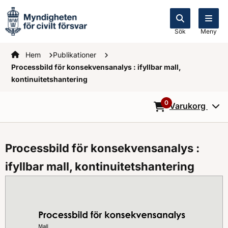
Sök
Meny
Startsidan
Hem
Publikationer
Processbild för konsekvensanalys : ifyllbar mall,
kontinuitetshantering
0
Varukorg
0
Objekt i varukorg
Processbild för konsekvensanalys :
ifyllbar mall, kontinuitetshantering