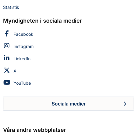
Statistik
Myndigheten i sociala medier
Myndigheten för civilt försvar på
Facebook
Myndigheten för civilt försvar på
Instagram
Myndigheten för civilt försvar på
LinkedIn
Myndigheten för civilt försvar på
X
Myndigheten för civilt försvar på
YouTube
Sociala medier
Myndigheten för civilt försva
Våra andra webbplatser