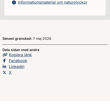
Informationsmaterial om naturolyckor
Senast granskad:
7 maj 2026
Dela sidan med andra
Kopiera
sidans
länk
Dela sidan på
Facebook
Dela sidan på
LinkedIn
Dela sidan på
X