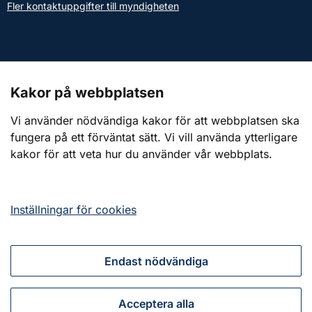
Fler kontaktuppgifter till myndigheten
Kontakt till presstjänsten
Kakor på webbplatsen
Webbplatsen
Vi använder nödvändiga kakor för att webbplatsen ska
fungera på ett förväntat sätt. Vi vill använda ytterligare
Om webbplatsen
kakor för att veta hur du använder vår webbplats.
Om kakor (cookies)
Tillgänglighetsredogörelse
Inställningar för cookies
Endast nödvändiga
Tillsammans för ett starkt civilt försvar
Acceptera alla