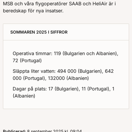
MSB och våra flygoperatörer SAAB och HeliAir är i
beredskap för nya insatser.
SOMMAREN 2025 I SIFFROR
Operativa timmar: 119 (Bulgarien och Albanien),
72 (Portugal)
Släppta liter vatten: 494 000 (Bulgarien), 642
000 (Portugal), 132000 (Albanien)
Dagar på plats: 17 (Bulgarien), 11 (Portugal), 1
(Albanien)
Publicerad:
8 september 2025
kl.
, Klockan
09:04