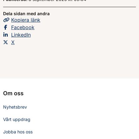
Dela sidan med andra
Kopiera
sidans
länk
Dela sidan på
Facebook
Dela sidan på
LinkedIn
Dela sidan på
X
Om oss
Nyhetsbrev
Vårt uppdrag
Jobba hos oss