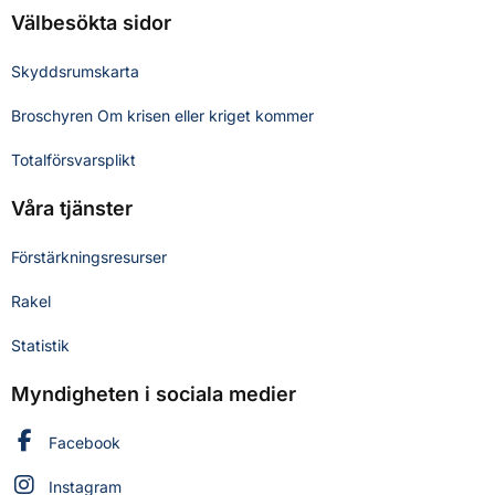
Välbesökta sidor
Skyddsrumskarta
Broschyren Om krisen eller kriget kommer
Totalförsvarsplikt
Våra tjänster
Förstärkningsresurser
Rakel
Statistik
Myndigheten i sociala medier
Myndigheten för civilt försvar på
Facebook
Myndigheten för civilt försvar på
Instagram