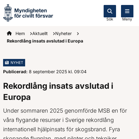
Sök
Meny
Startsidan
Hem
Aktuellt
Nyheter
Rekordlång insats avslutad i Europa
NYHET
Publicerad:
8 september 2025
kl.
, Klockan
09:04
Rekordlång insats avslutad i
Europa
Under sommaren 2025 genomförde MSB en för
våra flygande resurser i Sverige rekordlång
internationell hjälpinsats för skogsbrand. Fyra
skopande flygplan, med piloter och tekniker,