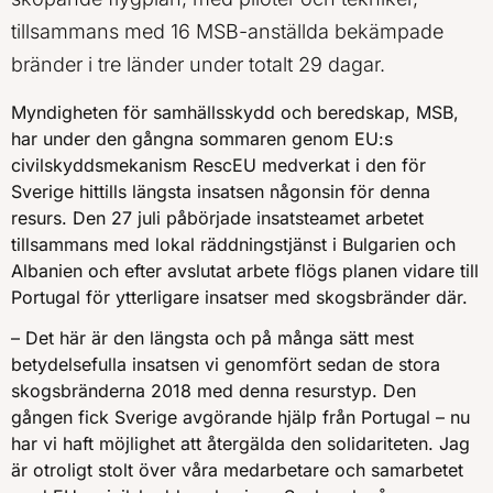
tillsammans med 16 MSB-anställda bekämpade
bränder i tre länder under totalt 29 dagar.
Myndigheten för samhällsskydd och beredskap, MSB,
har under den gångna sommaren genom EU:s
civilskyddsmekanism RescEU medverkat i den för
Sverige hittills längsta insatsen någonsin för denna
resurs. Den 27 juli påbörjade insatsteamet arbetet
tillsammans med lokal räddningstjänst i Bulgarien och
Albanien och efter avslutat arbete flögs planen vidare till
Portugal för ytterligare insatser med skogsbränder där.
– Det här är den längsta och på många sätt mest
betydelsefulla insatsen vi genomfört sedan de stora
skogsbränderna 2018 med denna resurstyp. Den
gången fick Sverige avgörande hjälp från Portugal – nu
har vi haft möjlighet att återgälda den solidariteten. Jag
är otroligt stolt över våra medarbetare och samarbetet