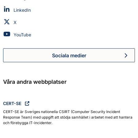
Myndigheten för civilt försvar på
LinkedIn
Myndigheten för civilt försvar på
X
Myndigheten för civilt försvar på
YouTube
Sociala medier
Myndigheten för civilt försva
Våra andra webbplatser
CERT-SE
CERT-SE är Sveriges nationella CSIRT (Computer Security Incident
Response Team) med uppgift att stödja samhället i arbetet med att hantera
och förebygga IT-incidenter.