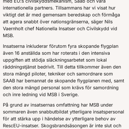
med EU:s civilskyddsmekanism, Saab och våra
internationella partners. Tillsammans har vi visat hur
viktigt det är med gemensam beredskap och förmåga
att agera snabbt över nationsgränserna, säger Nils
Vaernholt chef Nationella Insatser och Civilskydd vid
MSB.
Insatserna inkluderar förutom fyra skopande flygplan
även 16 anställda som har roterats i den intensiva
uppgiften att stödja släckningsarbetet som lokal
räddningstjänst bedrivit. Till detta tillkommer även den
stora mängd piloter, tekniker och samordnare som
SAAB har bemannat de skopande flygplanen med, samt
den stora mängd personal som krävs för samordning
och inre ledning vid MSB i Sverige.
På grund av insatsernas omfattning har MSB under
sommaren även snabbutbildat ytterligare insatspersonal
för att stärka upp i händelse av ytterligare behov av
RescEU-insatser. Skogsbrandsäsongen är inte slut och