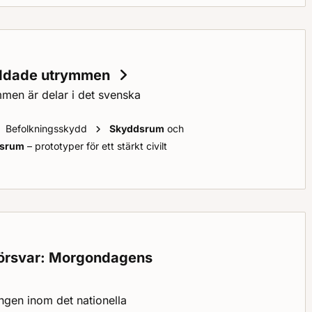
yddade utrymmen
n är delar i det svenska
Befolkningsskydd
Skyddsrum
och
dsrum
– prototyper för ett stärkt civilt
e utrymmen
 försvar: Morgondagens
ngen inom det nationella