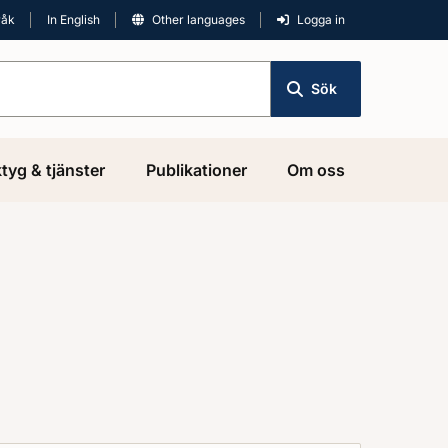
råk
In English
Other languages
Logga in
Sök
tyg & tjänster
Publikationer
Om oss