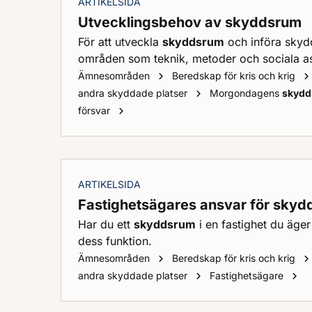
ARTIKELSIDA
Utvecklingsbehov av skyddsrum
För att utveckla
skyddsrum
och införa skyd
områden som teknik, metoder och sociala a
Ämnesområden
Beredskap för kris och krig
andra skyddade platser
Morgondagens
skyd
Utvecklingsbehov av
skyddsrum
försvar
ARTIKELSIDA
Fastighetsägares ansvar för sky
Har du ett
skyddsrum
i en fastighet du äger
dess funktion.
Ämnesområden
Beredskap för kris och krig
F
andra skyddade platser
Fastighetsägare