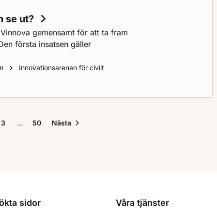
 se ut?
h Vinnova gemensamt för att ta fram
Den första insatsen gäller
on
Innovationsarenan för civilt
gondagens
skyddsrum
se ut?
3
50
Nästa
ökta sidor
Våra tjänster