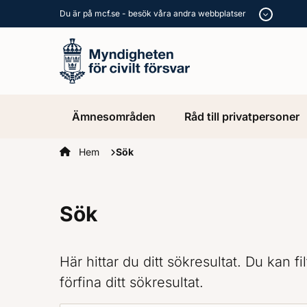
Du är på mcf.se - besök våra andra webbplatser
Ämnesområden
Råd till privatpersoner
Startsidan
Hem
Sök
Sök
Här hittar du ditt sökresultat. Du kan f
förfina ditt sökresultat.