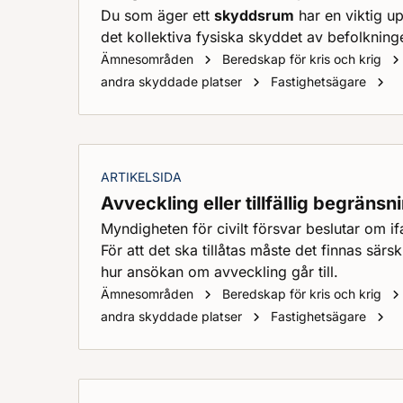
Du som äger ett
skyddsrum
har en viktig u
det kollektiva fysiska skyddet av befolkning
Ämnesområden
Beredskap för kris och krig
F
andra skyddade platser
Fastighetsägare
ARTIKELSIDA
Avveckling eller tillfällig begrän
Myndigheten för civilt försvar beslutar om ifa
För att det ska tillåtas måste det finnas sär
hur ansökan om avveckling går till.
Ämnesområden
Beredskap för kris och krig
Av
andra skyddade platser
Fastighetsägare