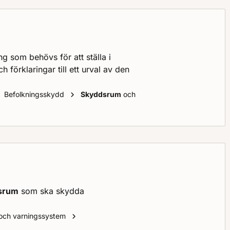
ng som behövs för att ställa i
h förklaringar till ett urval av den
Befolkningsskydd
Skyddsrum
och
rum
srum
som ska skydda
Bra att veta om
skyddsrum
 och varningssystem