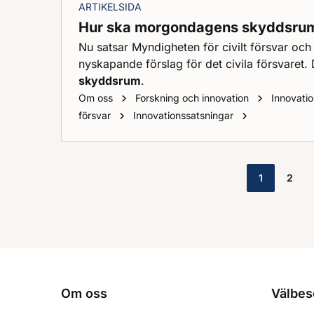
ARTIKELSIDA
Hur ska morgondagens skyddsrum
Nu satsar Myndigheten för civilt försvar oc
nyskapande förslag för det civila försvaret. 
skyddsrum
.
Om oss
Forskning och innovation
Innovati
Hur ska mor
försvar
Innovationssatsningar
1
2
Om oss
Välbes