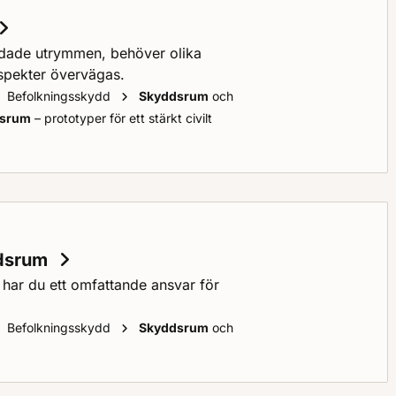
dade utrymmen, behöver olika
spekter övervägas.
Befolkningsskydd
Skyddsrum
och
dsrum
– prototyper för ett stärkt civilt
ddsrum
 har du ett omfattande ansvar för
Befolkningsskydd
Skyddsrum
och
astighetsägares ansvar för
skyddsrum