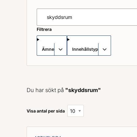
Sök på mcf.se
Filtrera
Ämne
Innehållstyp
Du har sökt på
"skyddsrum"
Visa antal per sida