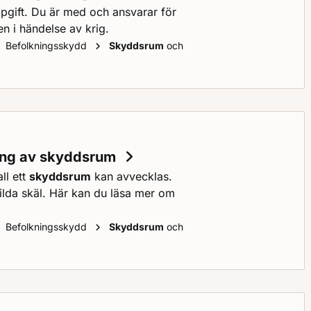
ppgift. Du är med och ansvarar för
en i händelse av krig.
Befolkningsskydd
Skyddsrum
och
rågor och svar om
skyddsrum
för fastighetsägare
sning av skyddsrum
ll ett
skyddsrum
kan avvecklas.
skilda skäl. Här kan du läsa mer om
Befolkningsskydd
Skyddsrum
och
veckling eller tillfällig begränsning av
skyddsrum