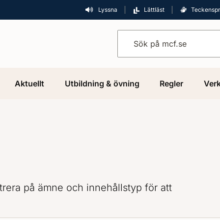
Lyssna
Lättläst
Teckensp
Sök på mcf.se
Aktuellt
Utbildning & övning
Regler
Verk
iltrera på ämne och innehållstyp för att