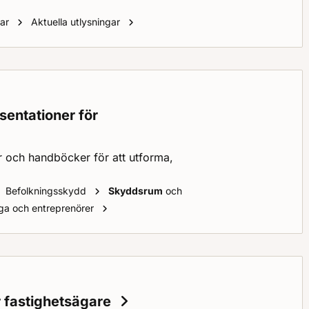
Innovationsprogrammet för civilt fö
gar
Aktuella utlysningar
sentationer för
r och handböcker för att utforma,
Befolkningsskydd
Skyddsrum
och
Typlösningar, beräkningar och presentation
ga och entreprenörer
 fastighetsägare