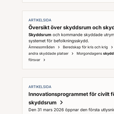
ARTIKELSIDA
Översikt över skyddsrum och sk
Skyddsrum
och kommande skyddade utrymme
systemet för befolkningsskydd.
Ämnesområden
Beredskap för kris och krig
andra skyddade platser
Morgondagens
skyd
Översikt över
skyddsrum
och skyddad
försvar
ARTIKELSIDA
Innovationsprogrammet för civilt
skyddsrum
Den 31 mars 2026 öppnar den första utlysni