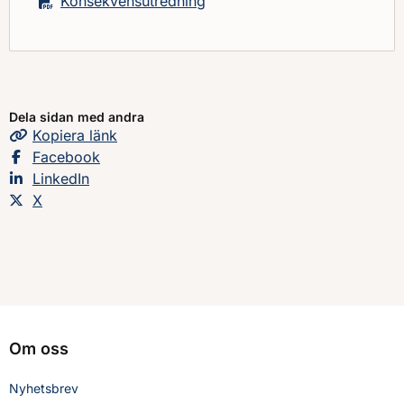
Konsekvensutredning
Dela sidan med andra
Kopiera
sidans
länk
Dela sidan på
Facebook
Dela sidan på
LinkedIn
Dela sidan på
X
Om oss
Nyhetsbrev