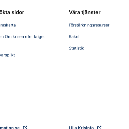
ökta sidor
Våra tjänster
umskarta
Förstärkningsresurser
n Om krisen eller kriget
Rakel
Statistik
varsplikt
rmation.se
Lilla Krisinfo