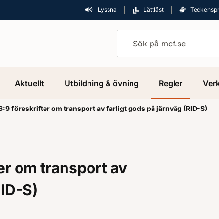
Lyssna
Lättläst
Teckensp
Sök på mcf.se
Aktuellt
Utbildning & övning
Regler
Verk
9 föreskrifter om transport av farligt gods på järnväg (RID-S)
er om transport av
RID-S)