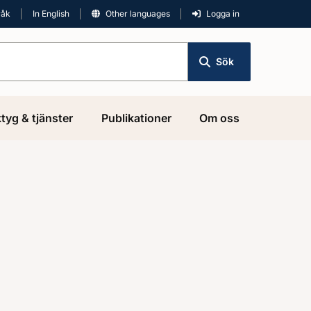
råk
In English
Other languages
Logga in
Sök
tyg & tjänster
Publikationer
Om oss