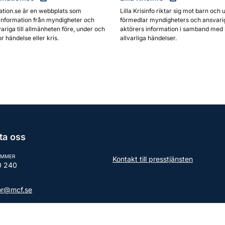
ation.se är en webbplats som
Lilla Krisinfo riktar sig mot barn och 
information från myndigheter och
förmedlar myndigheters och ansvari
ariga till allmänheten före, under och
aktörers information i samband med 
or händelse eller kris.
allvarliga händelser.
ta oss
UMMER
Kontakt till presstjänsten
0 240
tor@mcf.se
aktuppgifter till myndigheten