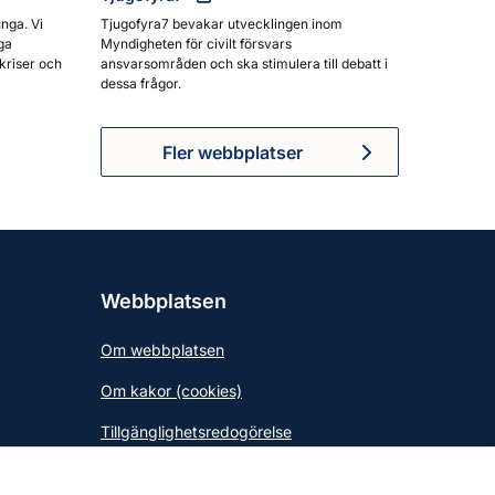
unga. Vi
Tjugofyra7 bevakar utvecklingen inom
ga
Myndigheten för civilt försvars
kriser och
ansvarsområden och ska stimulera till debatt i
dessa frågor.
Fler webbplatser
Webbplatsen
Om webbplatsen
Om kakor (cookies)
Tillgänglighetsredogörelse