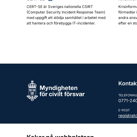
CERT-SE är Sveriges nationella CSIRT
Krisinform
(Computer Security Incident Response Team)
förmedlar 
med uppgift att stödja samhället i arbetet med
andra ansv
att hantera och förebygga IT-incidenter.
efter en st
Kontak
TELEFONN
0771-24
E-POST
registra
Fler kont