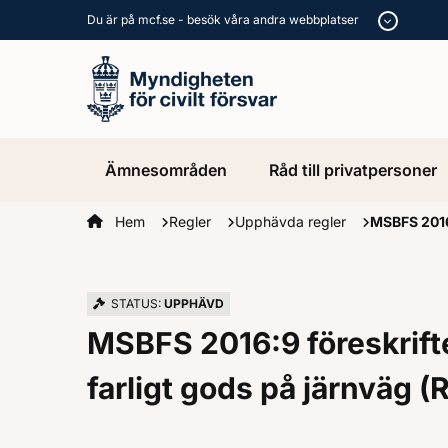
Du är på mcf.se - besök våra andra webbplatser
Ämnesområden
Råd till privatpersoner
Startsidan
Hem
Regler
Upphävda regler
MSBFS 2016:
STATUS:
UPPHÄVD
MSBFS 2016:9 föreskrift
farligt gods på järnväg (