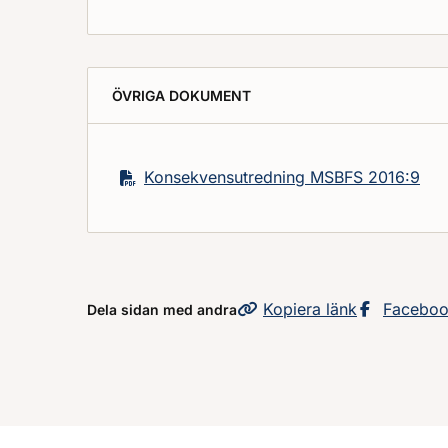
ÖVRIGA DOKUMENT
Konsekvensutredning MSBFS 2016:9
Kopiera
sidans
länk
Dela sid
Facebo
Dela sidan med andra