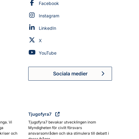
Myndigheten för civilt försvar på
Facebook
Myndigheten för civilt försvar på
Instagram
Myndigheten för civilt försvar på
LinkedIn
Myndigheten för civilt försvar på
X
Myndigheten för civilt försvar på
YouTube
Sociala medier
Myndigheten för civilt försva
Tjugofyra7
unga. Vi
Tjugofyra7 bevakar utvecklingen inom
ga
Myndigheten för civilt försvars
kriser och
ansvarsområden och ska stimulera till debatt i
dessa frågor.