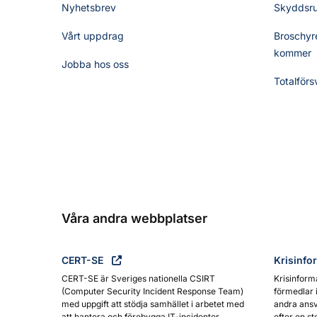
Nyhetsbrev
Skyddsr
Vårt uppdrag
Broschyre
kommer
Jobba hos oss
Totalförs
Våra andra webbplatser
CERT-SE
Krisinfo
CERT-SE är Sveriges nationella CSIRT
Krisinform
(Computer Security Incident Response Team)
förmedlar 
med uppgift att stödja samhället i arbetet med
andra ansv
att hantera och förebygga IT-incidenter.
efter en st