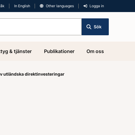
råk
In English
Other languages
Logga in
Sök
tyg & tjänster
Publikationer
Om oss
 utländska direktinvesteringar