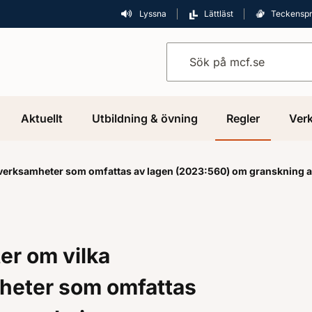
Lyssna
Lättläst
Teckensp
Sök på mcf.se
Aktuellt
Utbildning & övning
Regler
Verk
 verksamheter som omfattas av lagen (2023:560) om granskning av
er om vilka
heter som omfattas