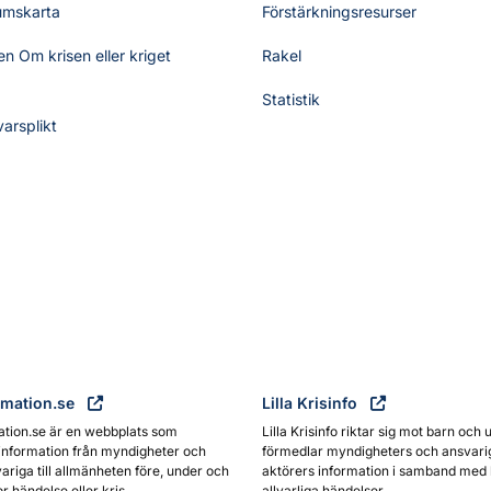
umskarta
Förstärkningsresurser
n Om krisen eller kriget
Rakel
Statistik
varsplikt
rmation.se
Lilla Krisinfo
ation.se är en webbplats som
Lilla Krisinfo riktar sig mot barn och 
information från myndigheter och
förmedlar myndigheters och ansvari
ariga till allmänheten före, under och
aktörers information i samband med 
or händelse eller kris.
allvarliga händelser.