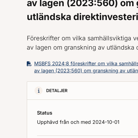
av lagen (2023:560) om 
utländska direktinvester
Föreskrifter om vilka samhällsviktiga
av lagen om granskning av utländska d
MSBFS 2024:8 föreskrifter om vilka samhäll
av lagen (2023:560) om granskning av utlän
DETALJER
Status
Upphävd från och med 2024-10-01