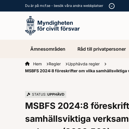
Du är på mcf.se - besök våra andra webbplatser
Ämnesområden
Råd till privatpersoner
Startsidan
Hem
Regler
Upphävda regler
MSBFS 2024:8 föreskrifter om vilka samhällsviktiga
STATUS:
UPPHÄVD
MSBFS 2024:8 föreskrift
samhällsviktiga verksam