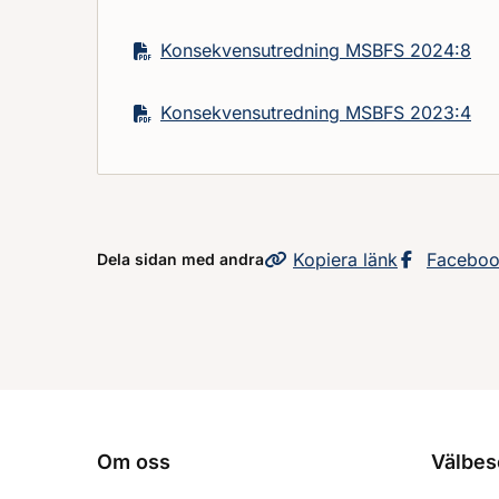
Konsekvensutredning MSBFS 2024:8
Konsekvensutredning MSBFS 2023:4
Kopiera
sidans
länk
Dela sid
Facebo
Dela sidan med andra
Om oss
Välbes