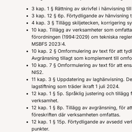
3 kap. 1 § Rättning av skrivfel i hänvisning ti
3 kap. 12 § 6p. Förtydligande av hänvisning ti
4 kap. 3 § Tillägg skiljetecken, korrigering sy
10 kap. Tillägg av verksamheter som omfattas
förordningen (1994:2029) om tekniska regler
MSBFS 2023:4.
10 kap. 2 § Omformulering av text för att tydl
Avgränsning tillagt som komplement till omf
10 kap. 7 § Omformulering av text för att e
NIS2.
11 kap. 3 § Uppdatering av laghänvisning. De
lagstiftning som träder ikraft 1 juli 2024.
12 kap. 1 § 5p. Språklig justering och tillägg
verksamhet.
12 kap. 1 § 8p. Tillägg av avgränsning, för 
föreskriften där verksamheten omfattas.
12 kap. 1 § 15p. Förtydligande av avsedd ve
punkter.