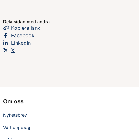
Dela sidan med andra
Kopiera
sidans
länk
Dela sidan på
Facebook
Dela sidan på
LinkedIn
Dela sidan på
X
Om oss
Nyhetsbrev
Vårt uppdrag