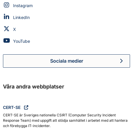
Myndigheten för civilt försvar på
Instagram
Myndigheten för civilt försvar på
LinkedIn
Myndigheten för civilt försvar på
X
Myndigheten för civilt försvar på
YouTube
Sociala medier
Myndigheten för civilt försva
Våra andra webbplatser
CERT-SE
CERT-SE är Sveriges nationella CSIRT (Computer Security Incident
Response Team) med uppgift att stödja samhället i arbetet med att hantera
och förebygga IT-incidenter.