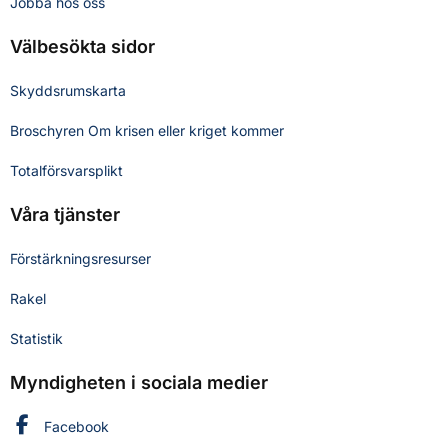
Jobba hos oss
Välbesökta sidor
Skyddsrumskarta
Broschyren Om krisen eller kriget kommer
Totalförsvarsplikt
Våra tjänster
Förstärkningsresurser
Rakel
Statistik
Myndigheten i sociala medier
Myndigheten för civilt försvar på
Facebook