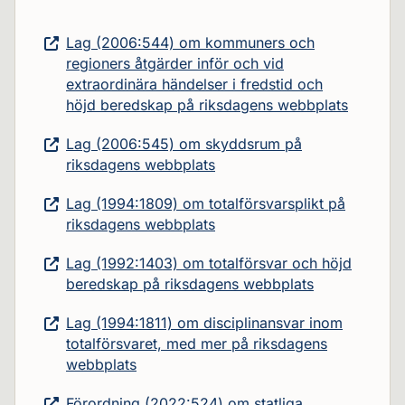
Lag (2006:544) om kommuners och
regioners åtgärder inför och vid
extraordinära händelser i fredstid och
höjd beredskap på riksdagens webbplats
Lag (2006:545) om skyddsrum på
riksdagens webbplats
Lag (1994:1809) om totalförsvarsplikt på
riksdagens webbplats
Lag (1992:1403) om totalförsvar och höjd
beredskap på riksdagens webbplats
Lag (1994:1811) om disciplinansvar inom
totalförsvaret, med mer på riksdagens
webbplats
Förordning (2022:524) om statliga