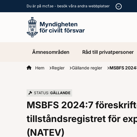
Du är på mcf.se - besök våra andra webbplatser
Ämnesområden
Råd till privatpersoner
Startsidan
Hem
Regler
Gällande regler
MSBFS 2024:7 
STATUS:
GÄLLANDE
MSBFS 2024:7 föreskrifte
tillståndsregistret för ex
(NATEV)