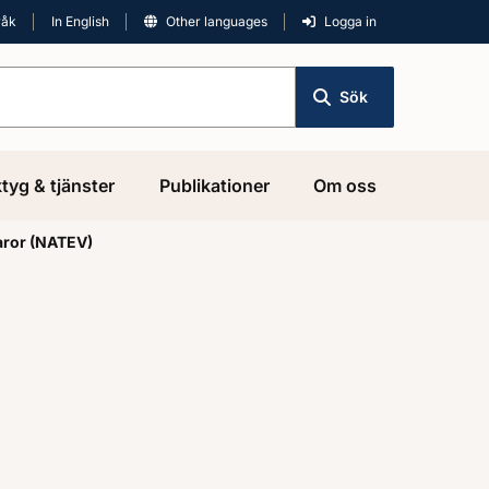
råk
In English
Other languages
Logga in
Sök
tyg & tjänster
Publikationer
Om oss
varor (NATEV)