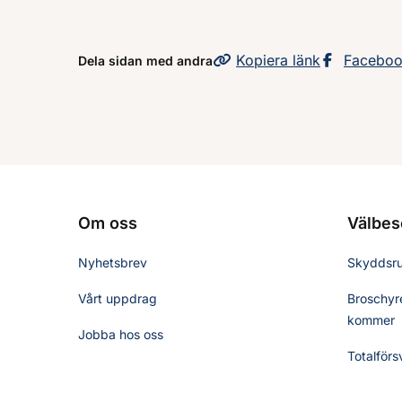
Kopiera
sidans
länk
Dela sid
Facebo
Dela sidan med andra
Om oss
Välbes
Nyhetsbrev
Skyddsr
Vårt uppdrag
Broschyre
kommer
Jobba hos oss
Totalförs