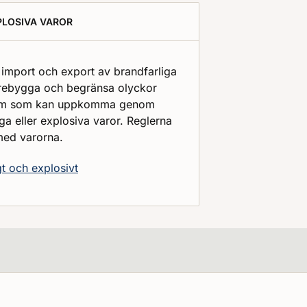
PLOSIVA VAROR
 import och export av brandfarliga
 förebygga och begränsa olyckor
endom som kan uppkomma genom
ga eller explosiva varor. Reglerna
med varorna.
t och explosivt