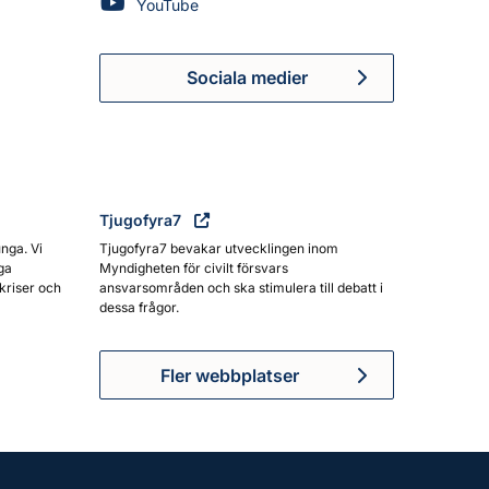
Myndigheten för civilt försvar på
YouTube
Sociala medier
Myndigheten för civilt försva
Tjugofyra7
unga. Vi
Tjugofyra7 bevakar utvecklingen inom
ga
Myndigheten för civilt försvars
kriser och
ansvarsområden och ska stimulera till debatt i
dessa frågor.
Fler webbplatser