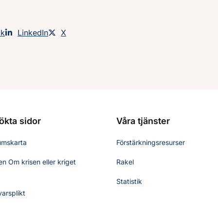
an på
ok
Dela sidan på
LinkedIn
Dela sidan på
X
ökta sidor
Våra tjänster
umskarta
Förstärkningsresurser
n Om krisen eller kriget
Rakel
Statistik
varsplikt