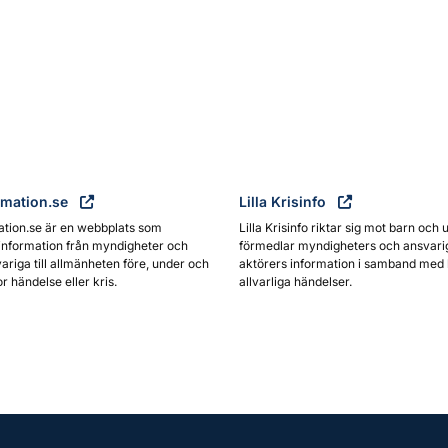
rmation.se
Lilla Krisinfo
ation.se är en webbplats som
Lilla Krisinfo riktar sig mot barn och 
information från myndigheter och
förmedlar myndigheters och ansvari
ariga till allmänheten före, under och
aktörers information i samband med 
or händelse eller kris.
allvarliga händelser.