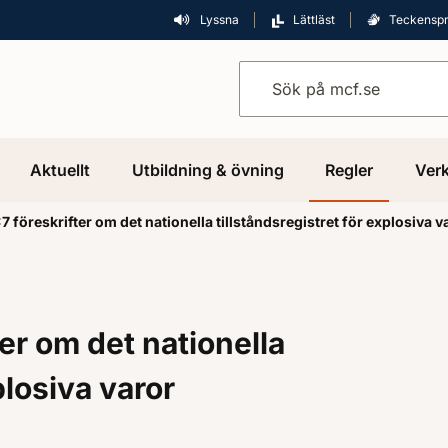
Lyssna
Lättläst
Teckensp
Sök på mcf.se
Aktuellt
Utbildning & övning
Regler
Verk
föreskrifter om det nationella tillståndsregistret för explosiva 
r om det nationella
plosiva varor