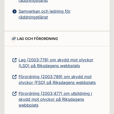
räddningstjänst
Samverkan och ledning för
räddningstjänst
LAG OCH FÖRORDNING
Lag (2003:778) om skydd mot olyckor
(LSO) på Riksdagens webbplats
Förordning (2003:789) om skydd mot
olyckor (FSO) på Riksdagens webbplats
Förordning (2003:477) om utbildning i
skydd mot olyckor på Riksdagens
webbplats