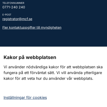
TELEFONNUMMER
0771-240 240
E-POST
registrator@mcf.se
Fler kontaktuppgifter till myndigheten
Kontakt till presstjänsten
Kakor på webbplatsen
Webbplatsen
Vi använder nödvändiga kakor för att webbplatsen ska
fungera på ett förväntat sätt. Vi vill använda ytterligare
Om webbplatsen
kakor för att veta hur du använder vår webbplats.
Om kakor (cookies)
Tillgänglighetsredogörelse
Inställningar för cookies