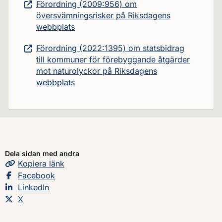
Förordning (2009:956) om
översvämningsrisker på Riksdagens
webbplats
Förordning (2022:1395) om statsbidrag
till kommuner för förebyggande åtgärder
mot naturolyckor på Riksdagens
webbplats
Dela sidan med andra
Kopiera
sidans
länk
Dela sidan på
Facebook
Dela sidan på
LinkedIn
Dela sidan på
X