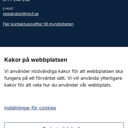
E-POST
registrator@mcf.se
Fler kontaktuppgifter till myndigheten
Kontakt till presstjänsten
Kakor på webbplatsen
Webbplatsen
Vi använder nödvändiga kakor för att webbplatsen ska
fungera på ett förväntat sätt. Vi vill använda ytterligare
Om webbplatsen
kakor för att veta hur du använder vår webbplats.
Om kakor (cookies)
Tillgänglighetsredogörelse
Inställningar för cookies