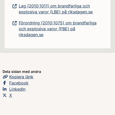
Lag (2010:1011) om brandfarliga och
explosiva varor (LBE) på riksdagen.se
Förordning (2010:1075) om brandfarliga
och explosiva varor (FBE) på
riksdagen.se
Dela sidan med andra
Kopiera
sidans
länk
Dela sidan på
Facebook
Dela sidan på
LinkedIn
Dela sidan på
X