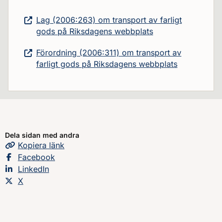
Lag (2006:263) om transport av farligt
gods på Riksdagens webbplats
Förordning (2006:311) om transport av
farligt gods på Riksdagens webbplats
Dela sidan med andra
Kopiera
sidans
länk
Dela sidan på
Facebook
Dela sidan på
LinkedIn
Dela sidan på
X