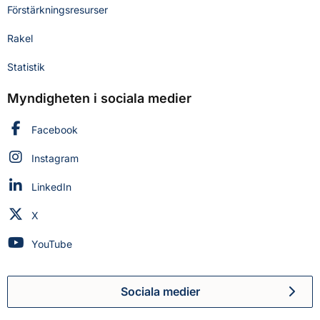
Förstärkningsresurser
Rakel
Statistik
Myndigheten i sociala medier
Myndigheten för civilt försvar på
Facebook
Myndigheten för civilt försvar på
Instagram
Myndigheten för civilt försvar på
LinkedIn
Myndigheten för civilt försvar på
X
Myndigheten för civilt försvar på
YouTube
Sociala medier
Myndigheten för civilt försva