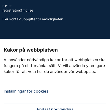
E-POST
registrator@mcf.se
Fler kontaktuppgifter till myndigheten
Kontakt till presstjänsten
Kakor på webbplatsen
Webbplatsen
Vi använder nödvändiga kakor för att webbplatsen ska
fungera på ett förväntat sätt. Vi vill använda ytterligare
Om webbplatsen
kakor för att veta hur du använder vår webbplats.
Om kakor (cookies)
Tillgänglighetsredogörelse
Inställningar för cookies
Endast nödvändiga