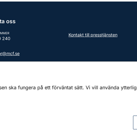
ta oss
UMMER
Kontakt till presstjänsten
0 240
tor@mcf.se
aktuppgifter till myndigheten
 ska fungera på ett förväntat sätt. Vi vill använda ytterli
Tillsammans för ett starkt civilt försvar