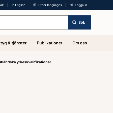
råk
In English
Other languages
Logga in
Sök
tyg & tjänster
Publikationer
Om oss
tländska yrkeskvalifikationer