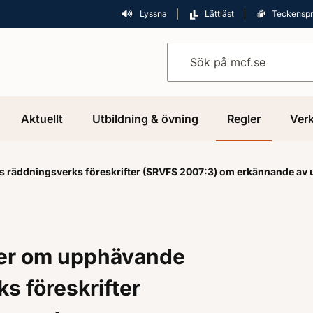
Lyssna
Lättläst
Teckensp
Sök på mcf.se
Aktuellt
Utbildning & övning
Regler
Verk
 räddningsverks föreskrifter (SRVFS 2007:3) om erkännande av u
ter om upphävande
s föreskrifter