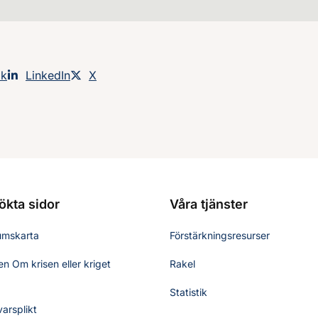
an på
ok
Dela sidan på
LinkedIn
Dela sidan på
X
ökta sidor
Våra tjänster
umskarta
Förstärkningsresurser
n Om krisen eller kriget
Rakel
Statistik
varsplikt