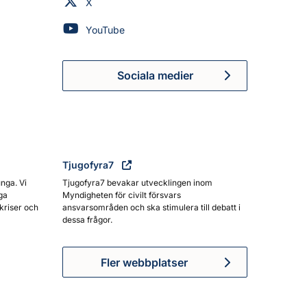
Myndigheten för civilt försvar på
X
Myndigheten för civilt försvar på
YouTube
Sociala medier
Myndigheten för civilt försva
Tjugofyra7
unga. Vi
Tjugofyra7 bevakar utvecklingen inom
ga
Myndigheten för civilt försvars
kriser och
ansvarsområden och ska stimulera till debatt i
dessa frågor.
Fler webbplatser