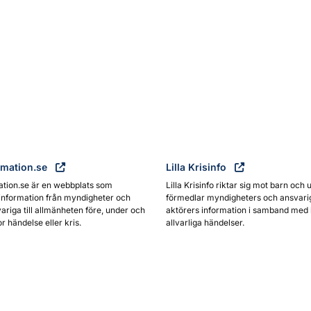
rmation.se
Lilla Krisinfo
ation.se är en webbplats som
Lilla Krisinfo riktar sig mot barn och 
information från myndigheter och
förmedlar myndigheters och ansvari
ariga till allmänheten före, under och
aktörers information i samband med 
or händelse eller kris.
allvarliga händelser.