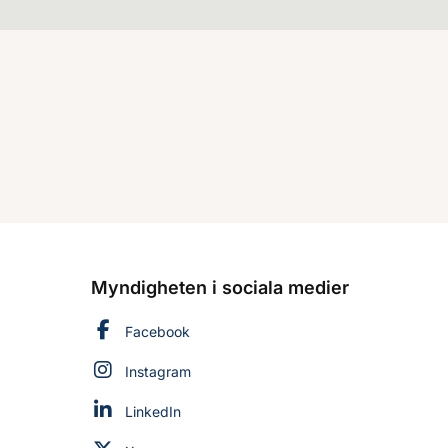
Myndigheten i sociala medier
Myndigheten för civilt försvar på
Facebook
Myndigheten för civilt försvar på
Instagram
Myndigheten för civilt försvar på
LinkedIn