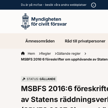
Du är på mcf.se - besök våra andra webbplatser
Ämnesområden
Råd till privatpersoner
Startsidan
Hem
Regler
Gällande regler
MSBFS 2016:6 föreskrifter om upphävande av Statens
STATUS:
GÄLLANDE
MSBFS 2016:6 föreskrif
av Statens räddningsverk