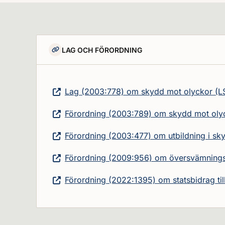
LAG OCH FÖRORDNING
Lag (2003:778) om skydd mot olyckor (L
Förordning (2003:789) om skydd mot oly
Förordning (2003:477) om utbildning i s
Förordning (2009:956) om översvämnings
Förordning (2022:1395) om statsbidrag t