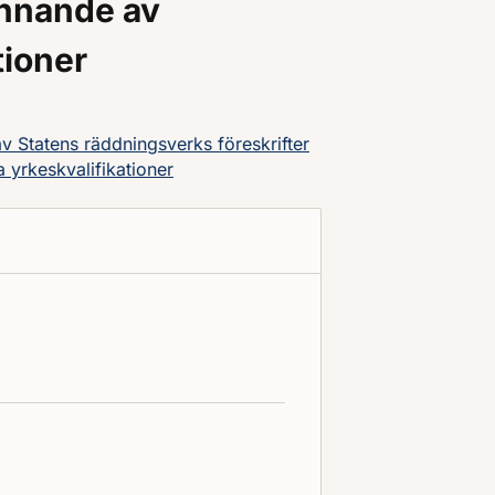
nnande av
tioner
 Statens räddningsverks föreskrifter
yrkeskvalifikationer