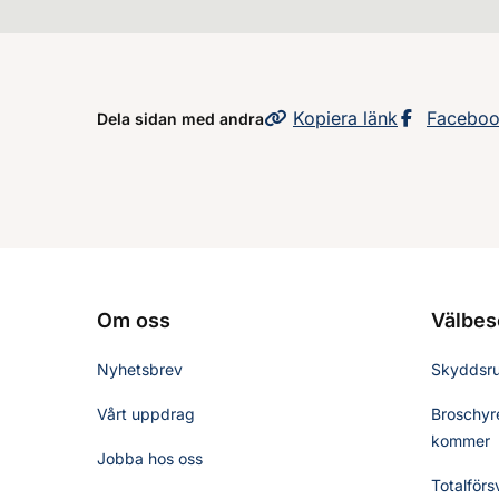
Kopiera
sidans
länk
Dela sid
Facebo
Dela sidan med andra
Om oss
Välbes
Nyhetsbrev
Skyddsr
Vårt uppdrag
Broschyre
kommer
Jobba hos oss
Totalförs