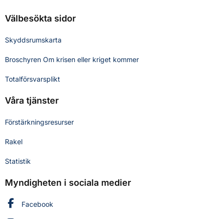
Välbesökta sidor
Skyddsrumskarta
Broschyren Om krisen eller kriget kommer
Totalförsvarsplikt
Våra tjänster
Förstärkningsresurser
Rakel
Statistik
Myndigheten i sociala medier
Myndigheten för civilt försvar på
Facebook