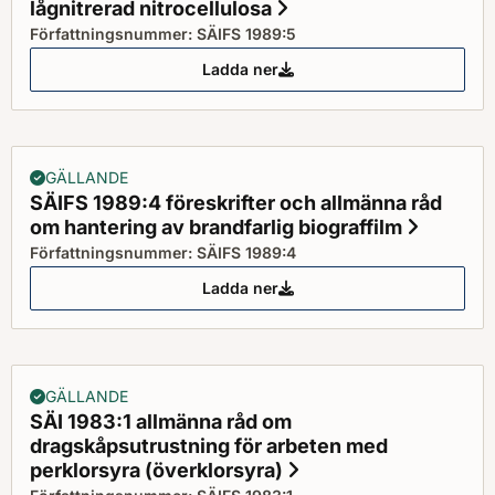
lågnitrerad nitrocellulosa
Status: Gällande
Författningsnummer: SÄIFS 1989:5
Ladda ner
SÄIFS 1989:5 föreskrifter och al
GÄLLANDE
SÄIFS 1989:4 föreskrifter och allmänna råd
om hantering av brandfarlig biograffilm
Status:
Författningsnummer: SÄIFS 1989:4
Ladda ner
SÄIFS 1989:4 föreskrifter och al
GÄLLANDE
SÄI 1983:1 allmänna råd om
dragskåpsutrustning för arbeten med
perklorsyra (överklorsyra)
Status: Gällande