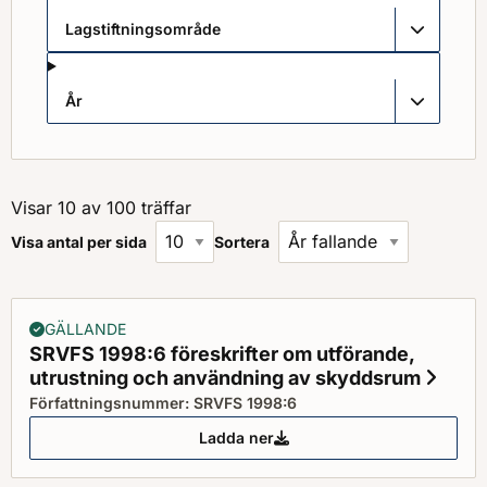
Lagstiftningsområde
År
Visar 10 av 100 träffar
Visa antal per sida
Sortera
GÄLLANDE
SRVFS 1998:6 föreskrifter om utförande,
utrustning och användning av skyddsrum
Statu
Författningsnummer: SRVFS 1998:6
Ladda ner
SRVFS 1998:6 föreskrifter om u