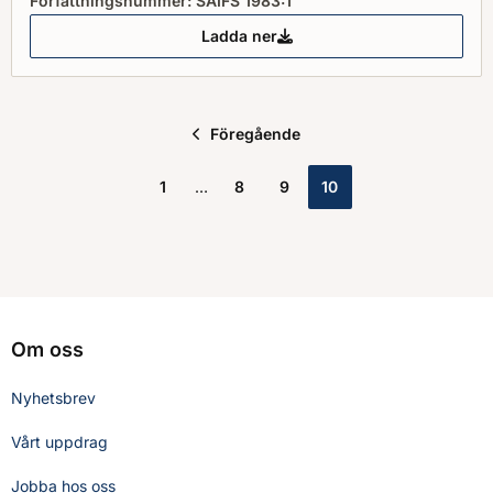
Författningsnummer: SÄIFS 1983:1
Ladda ner
SÄI 1983:1 allmänna råd om drag
Föregående
1
8
9
10
Om oss
Nyhetsbrev
Vårt uppdrag
Jobba hos oss