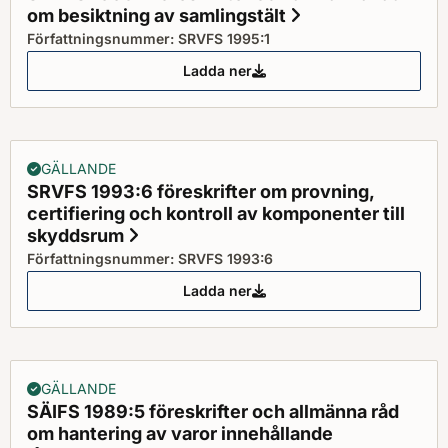
om besiktning av samlingstält
Status: Gällande
Författningsnummer: SRVFS 1995:1
Ladda ner
SRVFS 1995:1 föreskrifter och a
GÄLLANDE
SRVFS 1993:6 föreskrifter om provning,
certifiering och kontroll av komponenter till
skyddsrum
Status: Gällande
Författningsnummer: SRVFS 1993:6
Ladda ner
SRVFS 1993:6 föreskrifter om pr
GÄLLANDE
SÄIFS 1989:5 föreskrifter och allmänna råd
om hantering av varor innehållande