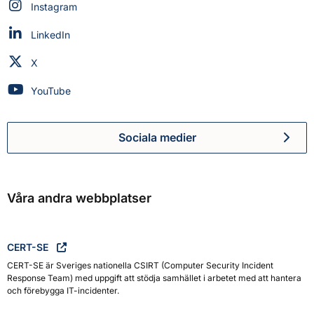
Myndigheten för civilt försvar på
Instagram
Myndigheten för civilt försvar på
LinkedIn
Myndigheten för civilt försvar på
X
Myndigheten för civilt försvar på
YouTube
Sociala medier
Myndigheten för civilt försva
Våra andra webbplatser
CERT-SE
CERT-SE är Sveriges nationella CSIRT (Computer Security Incident
Response Team) med uppgift att stödja samhället i arbetet med att hantera
och förebygga IT-incidenter.