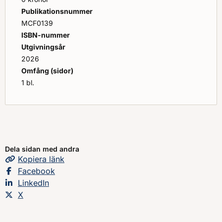
Publikationsnummer
MCF0139
ISBN-nummer
Utgivningsår
2026
Omfång (sidor)
1 bl.
Dela sidan med andra
Kopiera
sidans
länk
Dela sidan på
Facebook
Dela sidan på
LinkedIn
Dela sidan på
X