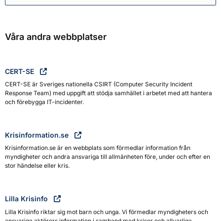
Våra andra webbplatser
CERT-SE
CERT-SE är Sveriges nationella CSIRT (Computer Security Incident
Response Team) med uppgift att stödja samhället i arbetet med att hantera
och förebygga IT-incidenter.
Krisinformation.se
Krisinformation.se är en webbplats som förmedlar information från
myndigheter och andra ansvariga till allmänheten före, under och efter en
stor händelse eller kris.
Lilla Krisinfo
Lilla Krisinfo riktar sig mot barn och unga. Vi förmedlar myndigheters och
ansvariga aktörers information i samband med kriser och allvarliga