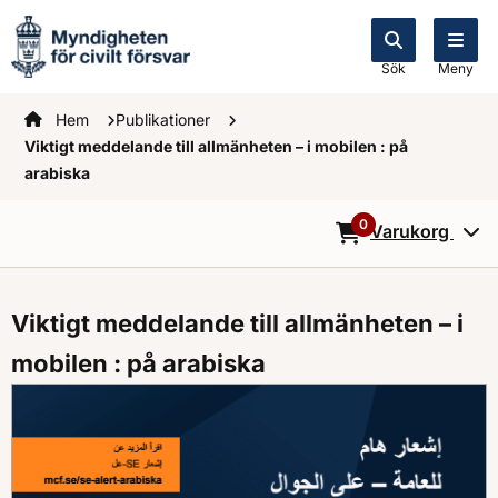
Sök
Meny
Startsidan
Hem
Publikationer
Viktigt meddelande till allmänheten – i mobilen : på
arabiska
0
Varukorg
0
Objekt i varukorg
Viktigt meddelande till allmänheten – i
mobilen : på arabiska