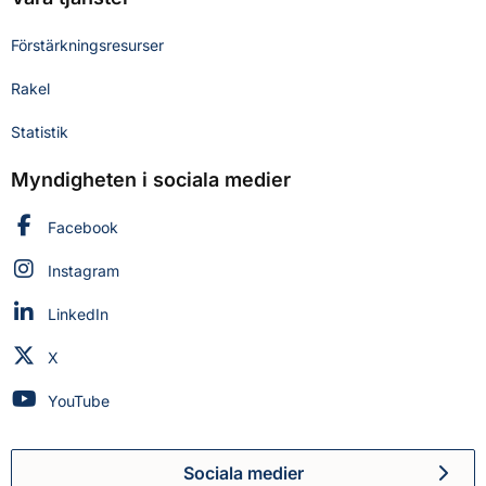
Förstärkningsresurser
Rakel
Statistik
Myndigheten i sociala medier
Myndigheten för civilt försvar på
Facebook
Myndigheten för civilt försvar på
Instagram
Myndigheten för civilt försvar på
LinkedIn
Myndigheten för civilt försvar på
X
Myndigheten för civilt försvar på
YouTube
Sociala medier
Myndigheten för civilt försva