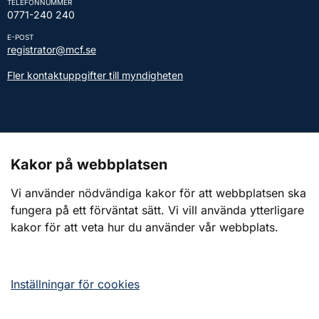
TELEFONNUMMER
0771-240 240
E-POST
registrator@mcf.se
Fler kontaktuppgifter till myndigheten
Kontakt till presstjänsten
Kakor på webbplatsen
Webbplatsen
Vi använder nödvändiga kakor för att webbplatsen ska
fungera på ett förväntat sätt. Vi vill använda ytterligare
Om webbplatsen
kakor för att veta hur du använder vår webbplats.
Om kakor (cookies)
Tillgänglighetsredogörelse
Inställningar för cookies