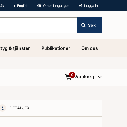
råk
In English
Other languages
Logga in
Sök
tyg & tjänster
Publikationer
Om oss
0
Varukorg
0
Objekt i varukorgen
DETALJER