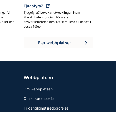
Tjugofyra7
unga. Vi
Tjugofyra7 bevakar utvecklingen inom
ga
Myndigheten för civilt försvars
kriser och
ansvarsområden och ska stimulera till debatt i
dessa frågor.
Fler webbplatser
Webbplatsen
Om webbplatsen
Om kakor (cookies)
Tillgänglighetsredogörelse