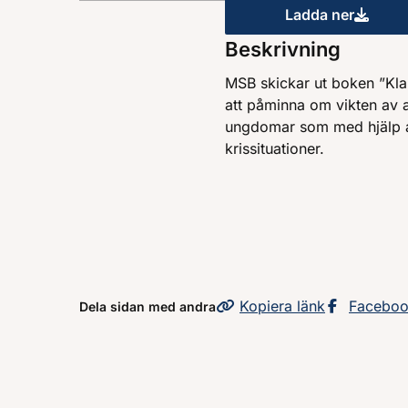
Ladda ner
Vet du vad
Beskrivning
MSB skickar ut boken ”Klara
att påminna om vikten av att
ungdomar som med hjälp av
krissituationer.
Kopiera
sidans
länk
Dela sid
Facebo
Dela sidan med andra