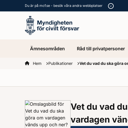
Du är på mcf.se - besök våra andra webbplatser
Ämnesområden
Råd till privatpersoner
Startsidan
Hem
Publikationer
Vet du vad du ska göra 
Vet du vad du
vardagen vän