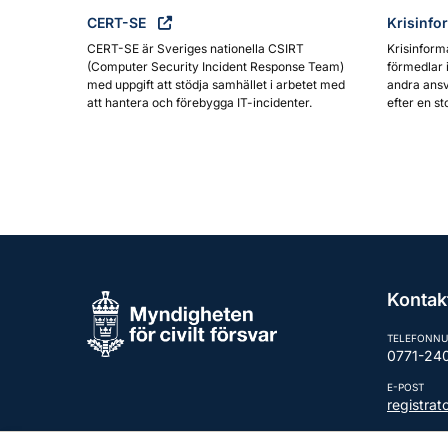
CERT-SE
Krisinfo
CERT-SE är Sveriges nationella CSIRT
Krisinform
(Computer Security Incident Response Team)
förmedlar 
med uppgift att stödja samhället i arbetet med
andra ansv
att hantera och förebygga IT-incidenter.
efter en st
Kontak
TELEFONN
0771-24
E-POST
registra
Fler kont