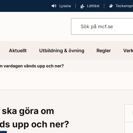
Lyssna
Lättläst
Teckensp
Sök på mcf.se
Aktuellt
Utbildning & övning
Regler
Verk
om vardagen vänds upp och ner?
 ska göra om
ds upp och ner?