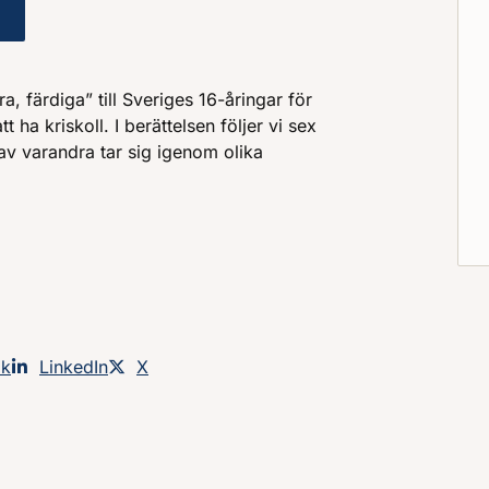
 du ska göra om vardagen vänds upp och ner?
, färdiga” till Sveriges 16-åringar för
 ha kriskoll. I berättelsen följer vi sex
 varandra tar sig igenom olika
an på
ok
Dela sidan på
LinkedIn
Dela sidan på
X