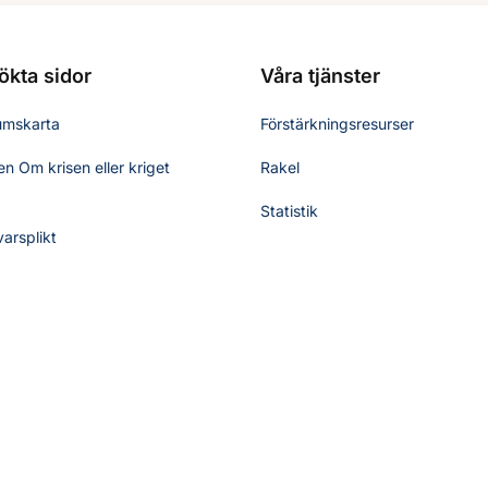
ökta sidor
Våra tjänster
umskarta
Förstärkningsresurser
n Om krisen eller kriget
Rakel
Statistik
varsplikt