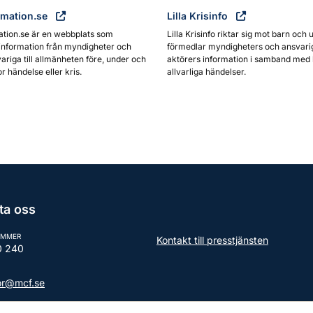
rmation.se
Lilla Krisinfo
ation.se är en webbplats som
Lilla Krisinfo riktar sig mot barn och 
information från myndigheter och
förmedlar myndigheters och ansvari
ariga till allmänheten före, under och
aktörers information i samband med 
or händelse eller kris.
allvarliga händelser.
ta oss
UMMER
Kontakt till presstjänsten
0 240
tor@mcf.se
aktuppgifter till myndigheten