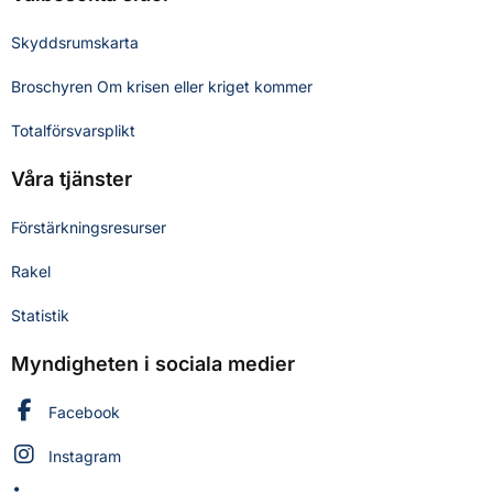
Skyddsrumskarta
Broschyren Om krisen eller kriget kommer
Totalförsvarsplikt
Våra tjänster
Förstärkningsresurser
Rakel
Statistik
Myndigheten i sociala medier
Myndigheten för civilt försvar på
Facebook
Myndigheten för civilt försvar på
Instagram