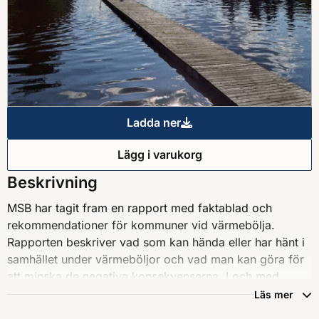
Ladda ner
Värmens påverkan på samhäll
Lägg i varukorg
Värmens påverkan på samhäll
Beskrivning
MSB har tagit fram en rapport med faktablad och
rekommendationer för kommuner vid värmebölja.
Rapporten beskriver vad som kan hända eller har hänt i
samhället under värmeböljor och vad man kan göra för
att minska de negativa konsekvenserna. I och med
klimatförändringarna blir värmeböljor allt vanligare,
Läs mer
både i Sverige och globalt. Vi kommer att få uppleva