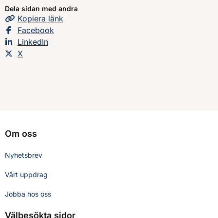
Dela sidan med andra
länsstyrelsen i Stockholms län för dels klimatanpassning
Kopiera
sidans
länk
och dels risk- och sårbarhetsreducerande arbete.
Dela sidan på
Facebook
Dela sidan på
LinkedIn
Dela sidan på
X
Om oss
Nyhetsbrev
Vårt uppdrag
Jobba hos oss
Välbesökta sidor