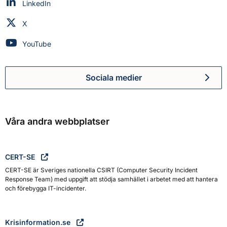
Myndigheten för civilt försvar på
LinkedIn
Myndigheten för civilt försvar på
X
Myndigheten för civilt försvar på
YouTube
Sociala medier
Myndigheten för civilt försva
Våra andra webbplatser
CERT-SE
CERT-SE är Sveriges nationella CSIRT (Computer Security Incident
Response Team) med uppgift att stödja samhället i arbetet med att hantera
och förebygga IT-incidenter.
Krisinformation.se