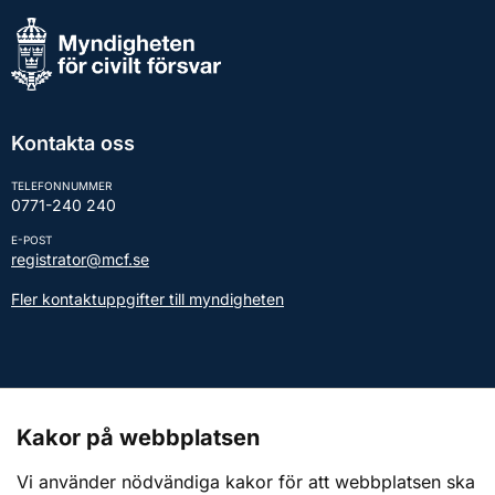
Kontakta oss
TELEFONNUMMER
0771-240 240
E-POST
registrator@mcf.se
Fler kontaktuppgifter till myndigheten
Kontakt till presstjänsten
Kakor på webbplatsen
Webbplatsen
Vi använder nödvändiga kakor för att webbplatsen ska