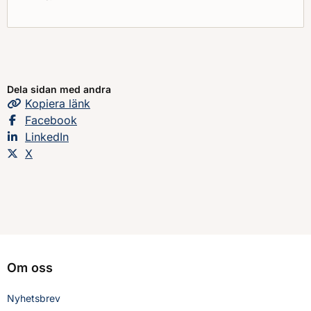
Dela sidan med andra
Kopiera
sidans
länk
Dela sidan på
Facebook
Dela sidan på
LinkedIn
Dela sidan på
X
Om oss
Nyhetsbrev