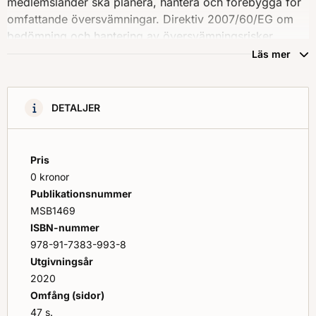
medlemsländer ska planera, hantera och förebygga för
omfattande översvämningar. Direktiv 2007/60/EG om
bedömning och hantering av översvämningsrisker
innebär att hela EU numera arbetar mer systematiskt och
Läs mer
holistiskt genom att koordinera, förebygga och hantera
översvämningar. Denna vägledning riktar sig främst till
de 13 länsstyrelser som ansvarar för
DETALJER
riskhanteringsplaner i de 25 identifierade orterna med
betydande översvämningsrisk.
Pris
0 kronor
Publikationsnummer
MSB1469
ISBN-nummer
978-91-7383-993-8
Utgivningsår
2020
Omfång (sidor)
47 s.