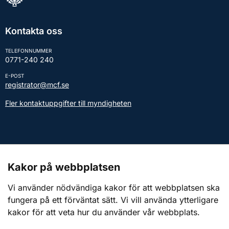
Kontakta oss
TELEFONNUMMER
0771-240 240
E-POST
registrator@mcf.se
Fler kontaktuppgifter till myndigheten
Kontakt till presstjänsten
Kakor på webbplatsen
Webbplatsen
Vi använder nödvändiga kakor för att webbplatsen ska
fungera på ett förväntat sätt. Vi vill använda ytterligare
Om webbplatsen
kakor för att veta hur du använder vår webbplats.
Om kakor (cookies)