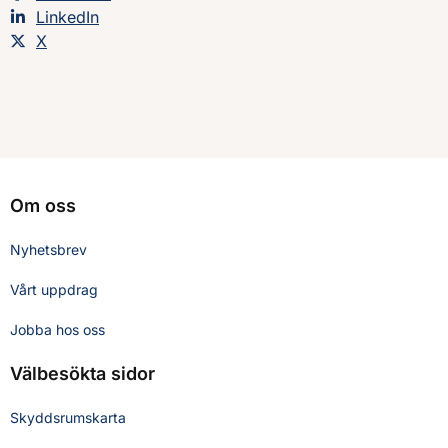
Dela sidan på
LinkedIn
Dela sidan på
X
Om oss
Nyhetsbrev
Vårt uppdrag
Jobba hos oss
Välbesökta sidor
Skyddsrumskarta