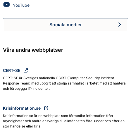
Myndigheten för civilt försvar på
YouTube
Sociala medier
Myndigheten för civilt försva
Våra andra webbplatser
CERT-SE
CERT-SE är Sveriges nationella CSIRT (Computer Security Incident
Response Team) med uppgift att stödja samhället i arbetet med att hantera
och förebygga IT-incidenter.
Krisinformation.se
Krisinformation.se är en webbplats som förmedlar information från
myndigheter och andra ansvariga till allmänheten före, under och efter en
stor händelse eller kris.