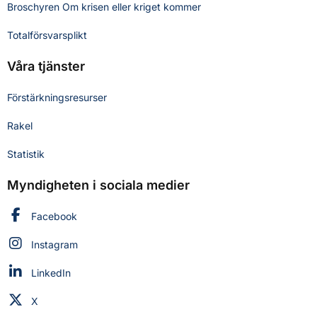
Broschyren Om krisen eller kriget kommer
Totalförsvarsplikt
Våra tjänster
Förstärkningsresurser
Rakel
Statistik
Myndigheten i sociala medier
Myndigheten för civilt försvar på
Facebook
Myndigheten för civilt försvar på
Instagram
Myndigheten för civilt försvar på
LinkedIn
Myndigheten för civilt försvar på
X