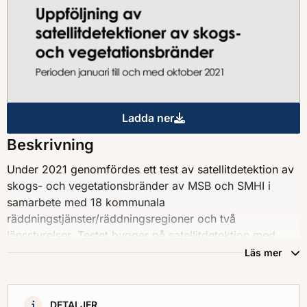
Ladda ner
Uppföljning av satellitdetekt
Beskrivning
Under 2021 genomfördes ett test av satellitdetektion av
skogs- och vegetationsbränder av MSB och SMHI i
samarbete med 18 kommunala
räddningstjänster/räddningsregioner och två
länsstyrelser. Testet bygger på satellitdetektion med
VIIRS-instrument på två polära vädersatelliter (Suomi-
Läs mer
NPP och NOAA-20). Informationen från VIIRS, som
registrerar visuellt och infrarött ljus från marken,
används för att detektera pågående bränder. Arbetet
DETALJER