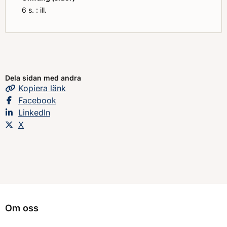
6 s. : ill.
Dela sidan med andra
Kopiera
sidans
länk
Dela sidan på
Facebook
Dela sidan på
LinkedIn
Dela sidan på
X
Om oss