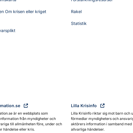
n Om krisen eller kriget
Rakel
Statistik
varsplikt
rmation.se
Lilla Krisinfo
ation.se är en webbplats som
Lilla Krisinfo riktar sig mot barn och 
information från myndigheter och
förmedlar myndigheters och ansvari
ariga till allmänheten före, under och
aktörers information i samband med 
or händelse eller kris.
allvarliga händelser.