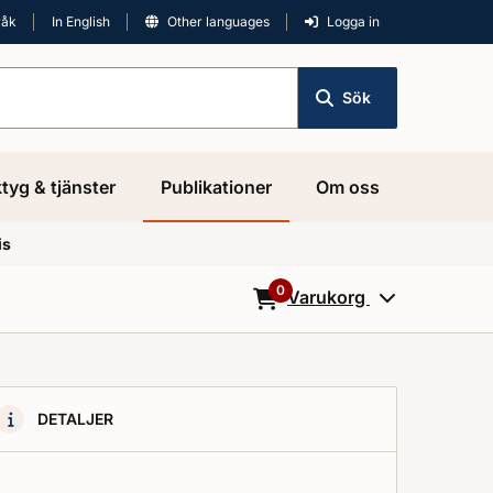
råk
In English
Other languages
Logga in
Sök
tyg & tjänster
Publikationer
Om oss
is
0
Varukorg
0
Objekt i varukorgen
DETALJER