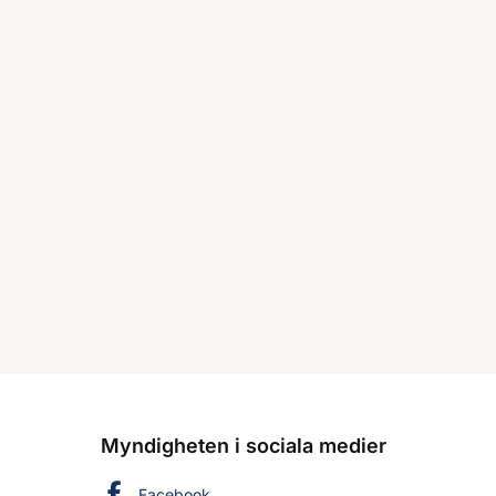
Myndigheten i sociala medier
Myndigheten för civilt försvar på
Facebook