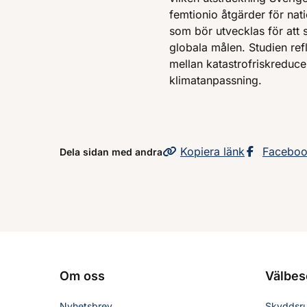
femtionio åtgärder för nati
som bör utvecklas för att 
globala målen. Studien ref
mellan katastrofriskreduc
klimatanpassning.
Kopiera
sidans
länk
Dela sid
Facebo
Dela sidan med andra
Om oss
Välbes
Nyhetsbrev
Skyddsr