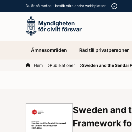
Du är på mcf.se - besök våra andra webbplatser
Ämnesområden
Råd till privatpersoner
Startsidan
Hem
Publikationer
Sweden and the Sendai F
Sweden and t
Framework for