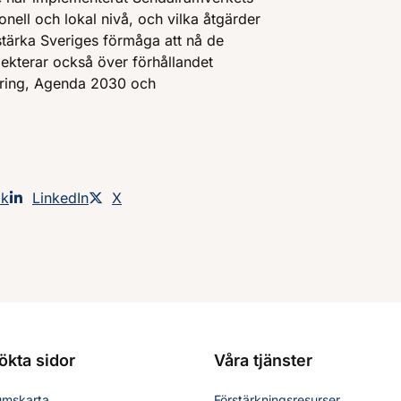
onell och lokal nivå, och vilka åtgärder
stärka Sveriges förmåga att nå de
lekterar också över förhållandet
ering, Agenda 2030 och
an på
ok
Dela sidan på
LinkedIn
Dela sidan på
X
ökta sidor
Våra tjänster
umskarta
Förstärkningsresurser