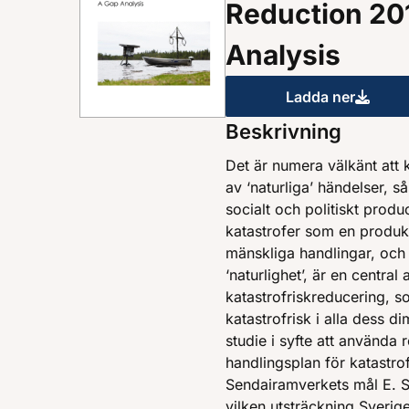
Reduction 201
Analysis
Ladda ner
Sweden and 
Beskrivning
Det är numera välkänt att 
av ‘naturliga’ händelser, 
socialt och politiskt produc
katastrofer som en produk
mänskliga handlingar, och
‘naturlighet’, är en centra
katastrofriskreducering, so
katastrofrisk i alla dess d
studie i syfte att använda r
handlingsplan för katastro
Sendairamverkets mål E. St
vilken utsträckning Sveri