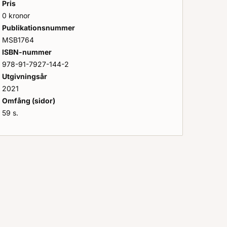
Pris
0 kronor
Publikationsnummer
MSB1764
ISBN-nummer
 2030 : A Gap Analysis
978-91-7927-144-2
Utgivningsår
2021
Omfång (sidor)
59 s.