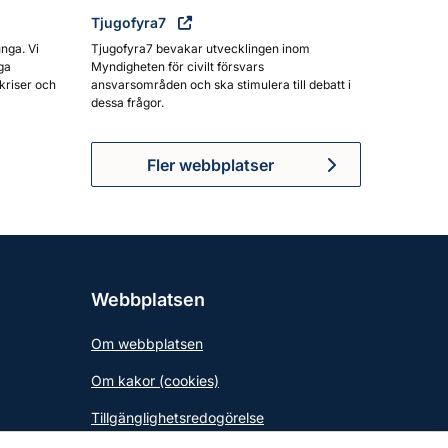
Tjugofyra7
unga. Vi
Tjugofyra7 bevakar utvecklingen inom
ga
Myndigheten för civilt försvars
kriser och
ansvarsområden och ska stimulera till debatt i
dessa frågor.
Fler webbplatser
Webbplatsen
Om webbplatsen
Om kakor (cookies)
Tillgänglighetsredogörelse