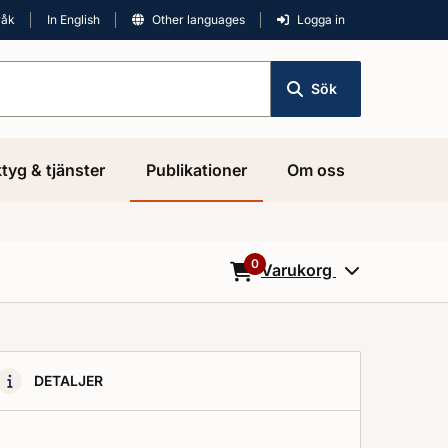
råk
In English
Other languages
Logga in
Sök
tyg & tjänster
Publikationer
Om oss
0
Varukorg
0
Objekt i varukorgen
DETALJER