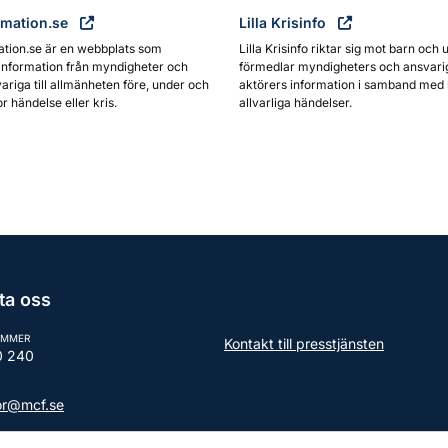
rmation.se
Lilla Krisinfo
ation.se är en webbplats som
Lilla Krisinfo riktar sig mot barn och 
information från myndigheter och
förmedlar myndigheters och ansvari
ariga till allmänheten före, under och
aktörers information i samband med 
or händelse eller kris.
allvarliga händelser.
ta oss
UMMER
Kontakt till presstjänsten
0 240
tor@mcf.se
aktuppgifter till myndigheten