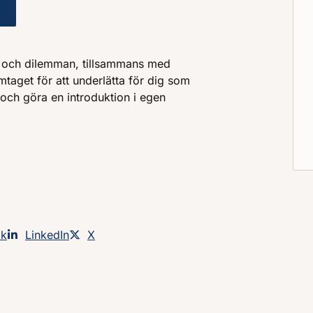
ik : utmaningar och dilemman
r och dilemman, tillsammans med
mtaget för att underlätta för dig som
 och göra en introduktion i egen
an på
ok
Dela sidan på
LinkedIn
Dela sidan på
X