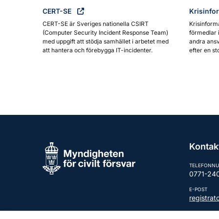
CERT-SE
Krisinfo
CERT-SE är Sveriges nationella CSIRT
Krisinform
(Computer Security Incident Response Team)
förmedlar 
med uppgift att stödja samhället i arbetet med
andra ansv
att hantera och förebygga IT-incidenter.
efter en st
Kontak
TELEFONN
0771-24
E-POST
registra
Fler kont