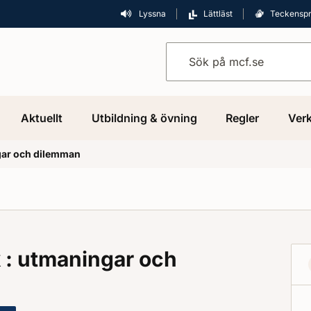
Lyssna
Lättläst
Teckensp
Sök på mcf.se
Aktuellt
Utbildning & övning
Regler
Verk
gar och dilemman
 : utmaningar och