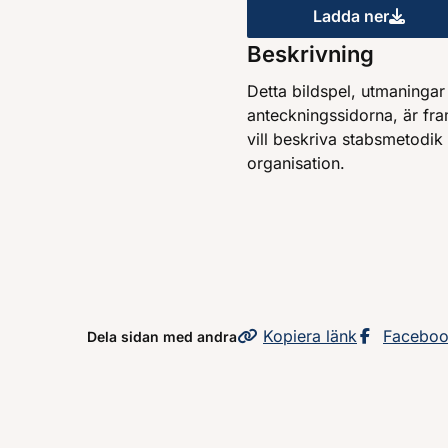
Ladda ner
Stabsmetod
Beskrivning
Detta bildspel, utmaninga
anteckningssidorna, är fra
vill beskriva stabsmetodik
organisation.
Kopiera
sidans
länk
Dela sid
Facebo
Dela sidan med andra