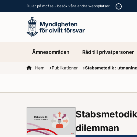
Du är på mcf.se - besök våra andra webbplatser
Ämnesområden
Råd till privatpersoner
Startsidan
Hem
Publikationer
Stabsmetodik : utmanin
Stabsmetodik
dilemman