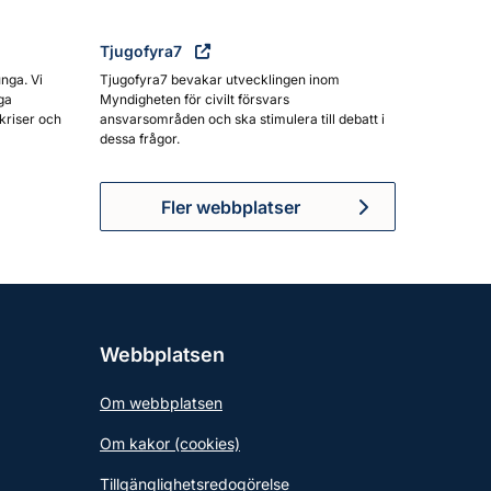
Tjugofyra7
unga. Vi
Tjugofyra7 bevakar utvecklingen inom
ga
Myndigheten för civilt försvars
kriser och
ansvarsområden och ska stimulera till debatt i
dessa frågor.
Fler webbplatser
Webbplatsen
Om webbplatsen
Om kakor (cookies)
Tillgänglighetsredogörelse