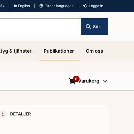
råk
In English
Other languages
Logga in
Sök
tyg & tjänster
Publikationer
Om oss
0
Varukorg
0
Objekt i varukorgen
DETALJER