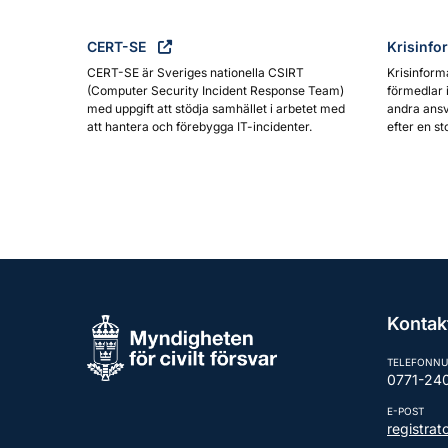
CERT-SE
Krisinfo
CERT-SE är Sveriges nationella CSIRT
Krisinform
(Computer Security Incident Response Team)
förmedlar 
med uppgift att stödja samhället i arbetet med
andra ansv
att hantera och förebygga IT-incidenter.
efter en st
Kontak
TELEFONN
0771-24
E-POST
registra