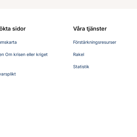
ökta sidor
Våra tjänster
umskarta
Förstärkningsresurser
n Om krisen eller kriget
Rakel
Statistik
varsplikt