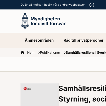
Du är på mcf.se - besök våra andra webbplatser
Ämnesområden
Råd till privatpersoner
Startsidan
Hem
Publikationer
Samhällsresiliens i Sveri
Samhällsresili
Styrning, soc