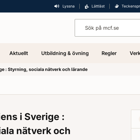
Lyssna
Lättläst
Teckensp
Sök på mcf.se
Aktuellt
Utbildning & övning
Regler
Verk
ge : Styrning, sociala nätverk och lärande
ens i Sverige :
iala nätverk och