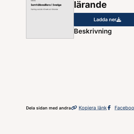
lärande
Ladda ner
Samhällsresi
Beskrivning
Kopiera
sidans
länk
Dela sid
Facebo
Dela sidan med andra