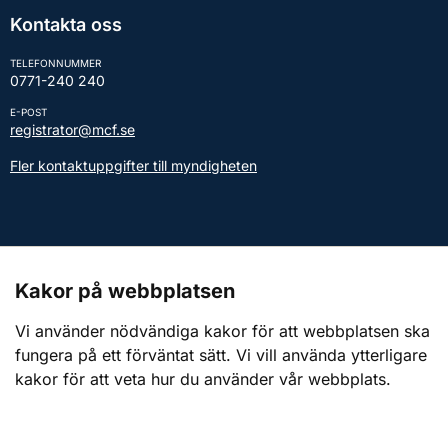
Kontakta oss
TELEFONNUMMER
0771-240 240
E-POST
registrator@mcf.se
Fler kontaktuppgifter till myndigheten
Kontakt till presstjänsten
Kakor på webbplatsen
Webbplatsen
Vi använder nödvändiga kakor för att webbplatsen ska
fungera på ett förväntat sätt. Vi vill använda ytterligare
Om webbplatsen
kakor för att veta hur du använder vår webbplats.
Om kakor (cookies)
Tillgänglighetsredogörelse