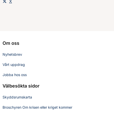
Dela sidan på
X
Om oss
Nyhetsbrev
Vårt uppdrag
Jobba hos oss
Välbesökta sidor
Skyddsrumskarta
Broschyren Om krisen eller kriget kommer