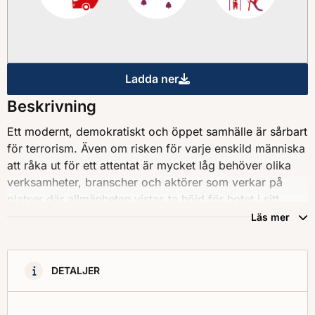
Ladda ner
Säkerhet i offentlig miljö : 
Beskrivning
Ett modernt, demokratiskt och öppet samhälle är sårbart
för terrorism. Även om risken för varje enskild människa
att råka ut för ett attentat är mycket låg behöver olika
verksamheter, branscher och aktörer som verkar på
platser där allmänheten vistas ta höjd för hotet i sitt
säkerhetsarbete. Sveriges terrorbekämpning är
Läs mer
beroende av att även andra aktörer än myndigheter
arbetar för att öka skyddet mot terrorism. I den svenska
strategin mot terrorism delas terrorbekämpningen in i tre
DETALJER
områden: förebygga, förhindra och försvåra. Utöver det
ska samhället även ha en förmåga att hantera