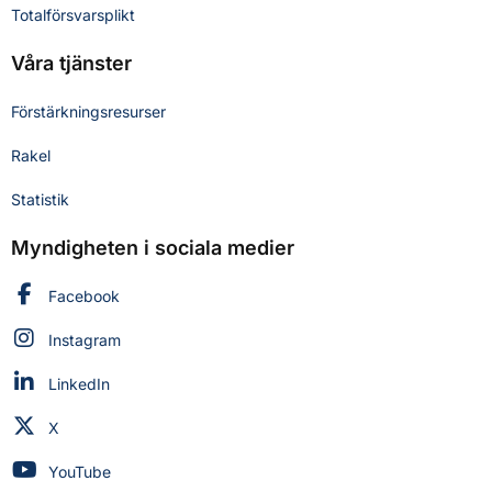
Totalförsvarsplikt
Våra tjänster
Förstärkningsresurser
Rakel
Statistik
Myndigheten i sociala medier
Myndigheten för civilt försvar på
Facebook
Myndigheten för civilt försvar på
Instagram
Myndigheten för civilt försvar på
LinkedIn
Myndigheten för civilt försvar på
X
Myndigheten för civilt försvar på
YouTube