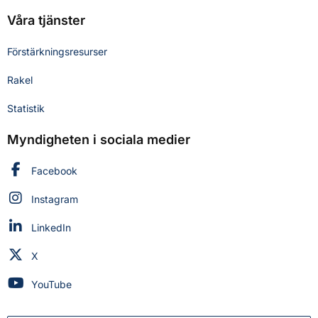
Våra tjänster
Förstärkningsresurser
Rakel
Statistik
Myndigheten i sociala medier
Myndigheten för civilt försvar på
Facebook
Myndigheten för civilt försvar på
Instagram
Myndigheten för civilt försvar på
LinkedIn
Myndigheten för civilt försvar på
X
Myndigheten för civilt försvar på
YouTube