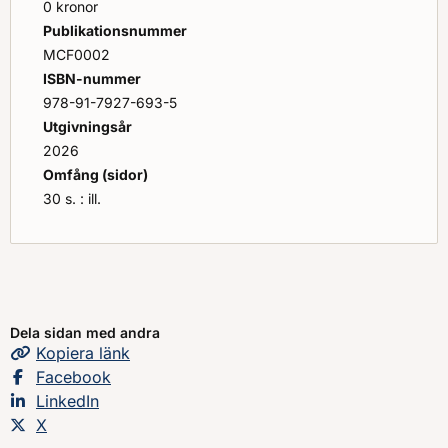
0 kronor
Publikationsnummer
MCF0002
ISBN-nummer
978-91-7927-693-5
Utgivningsår
2026
Omfång (sidor)
30 s. : ill.
Dela sidan med andra
Kopiera
sidans
länk
Dela sidan på
Facebook
Dela sidan på
LinkedIn
Dela sidan på
X