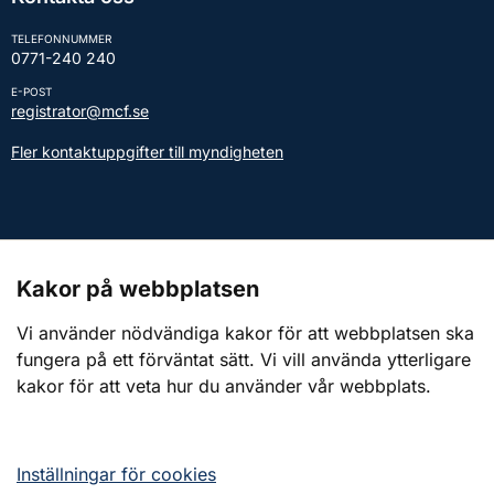
TELEFONNUMMER
0771-240 240
E-POST
registrator@mcf.se
Fler kontaktuppgifter till myndigheten
Kontakt till presstjänsten
Kakor på webbplatsen
Webbplatsen
Vi använder nödvändiga kakor för att webbplatsen ska
fungera på ett förväntat sätt. Vi vill använda ytterligare
Om webbplatsen
kakor för att veta hur du använder vår webbplats.
Om kakor (cookies)
Tillgänglighetsredogörelse
Inställningar för cookies