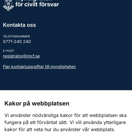
Kontakta oss
TELEFONNUMMER
0771-240 240
E-POST
registrator@mcf.se
Fler kontaktuppgifter till myndigheten
Kontakt till presstjänsten
Kakor på webbplatsen
Webbplatsen
Vi använder nödvändiga kakor för att webbplatsen ska
fungera på ett förväntat sätt. Vi vill använda ytterligare
Om webbplatsen
kakor för att veta hur du använder vår webbplats.