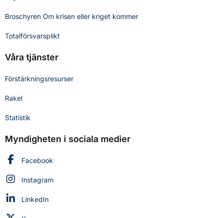
Broschyren Om krisen eller kriget kommer
Totalförsvarsplikt
Våra tjänster
Förstärkningsresurser
Rakel
Statistik
Myndigheten i sociala medier
Myndigheten för civilt försvar på
Facebook
Myndigheten för civilt försvar på
Instagram
Myndigheten för civilt försvar på
LinkedIn