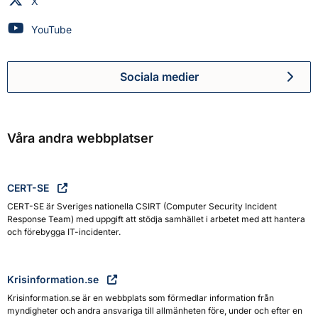
Myndigheten för civilt försvar på
X
Myndigheten för civilt försvar på
YouTube
Sociala medier
Myndigheten för civilt försva
Våra andra webbplatser
CERT-SE
CERT-SE är Sveriges nationella CSIRT (Computer Security Incident
Response Team) med uppgift att stödja samhället i arbetet med att hantera
och förebygga IT-incidenter.
Krisinformation.se
Krisinformation.se är en webbplats som förmedlar information från
myndigheter och andra ansvariga till allmänheten före, under och efter en