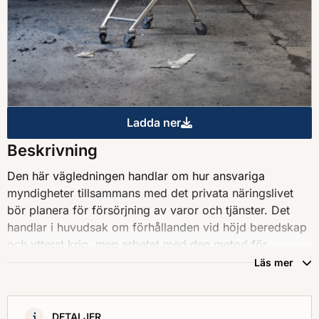
Ladda ner
Planering för försörjning av 
Beskrivning
Den här vägledningen handlar om hur ansvariga
myndigheter tillsammans med det privata näringslivet
bör planera för försörjning av varor och tjänster. Det
handlar i huvudsak om förhållanden vid höjd beredskap
och ytterst krig, men arbetet med den metod för
planering som beskrivs i vägledningen kommer även att
Läs mer
kunna stärka förmågan att hantera svåra påfrestningar i
fredstid.
DETALJER