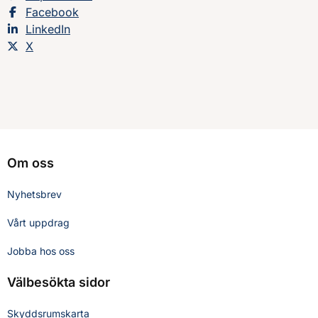
Dela sidan på
Facebook
Dela sidan på
LinkedIn
Dela sidan på
X
Om oss
Nyhetsbrev
Vårt uppdrag
Jobba hos oss
Välbesökta sidor
Skyddsrumskarta