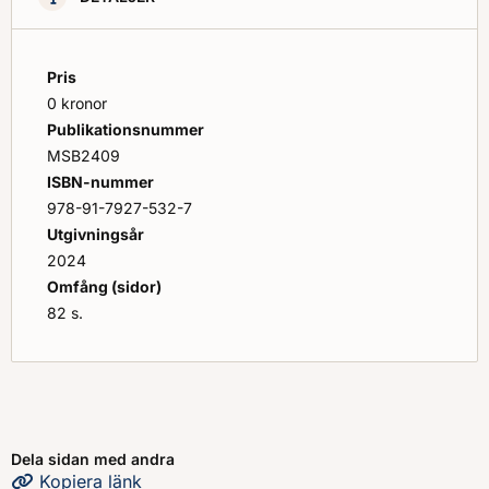
Pris
0 kronor
Publikationsnummer
MSB2409
ISBN-nummer
978-91-7927-532-7
Utgivningsår
2024
Omfång (sidor)
82 s.
Dela sidan med andra
Kopiera
sidans
länk