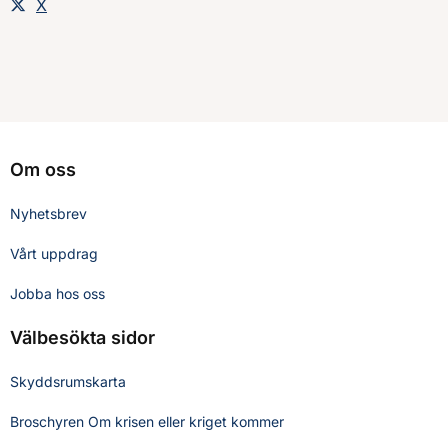
Dela sidan på
X
Om oss
Nyhetsbrev
Vårt uppdrag
Jobba hos oss
Välbesökta sidor
Skyddsrumskarta
Broschyren Om krisen eller kriget kommer