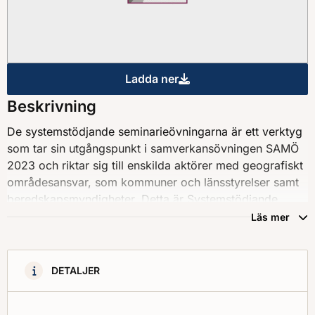
Ladda ner
Öva enkelt! Systemstödjande 
Beskrivning
De systemstödjande seminarieövningarna är ett verktyg
som tar sin utgångspunkt i samverkansövningen SAMÖ
2023 och riktar sig till enskilda aktörer med geografiskt
områdesansvar, som kommuner och länsstyrelser samt
beredskapsmyndigheter. Detta är Systemstödjande
seminarieövning 3 – Samordning och prioritering av
Läs mer
resurser.
DETALJER