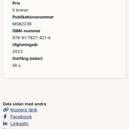
Pris
0 kronor
Publikationsnummer
MSB2236
ISBN-nummer
978-91-7927-421-4
Utgivningsår
2023
Omfång (sidor)
56 s.
Dela sidan med andra
Kopiera
sidans
länk
Dela sidan på
Facebook
Dela sidan på
LinkedIn