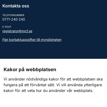
Kontakta oss
TELEFONNUMMER
0771-240 240
E-POST
registrator@mcf.se
Fler kontaktuppgifter till myndigheten
Kontakt till presstjänsten
Kakor på webbplatsen
Webbplatsen
Vi använder nödvändiga kakor för att webbplatsen ska
fungera på ett förväntat sätt. Vi vill använda ytterligare
Om webbplatsen
kakor för att veta hur du använder vår webbplats.
Om kakor (cookies)
Tillgänglighetsredogörelse