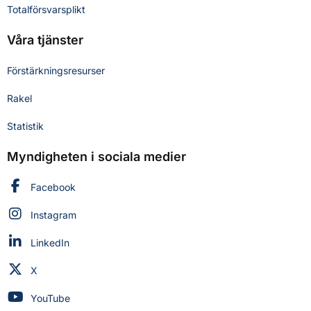
Totalförsvarsplikt
Våra tjänster
Förstärkningsresurser
Rakel
Statistik
Myndigheten i sociala medier
Myndigheten för civilt försvar på
Facebook
Myndigheten för civilt försvar på
Instagram
Myndigheten för civilt försvar på
LinkedIn
Myndigheten för civilt försvar på
X
Myndigheten för civilt försvar på
YouTube