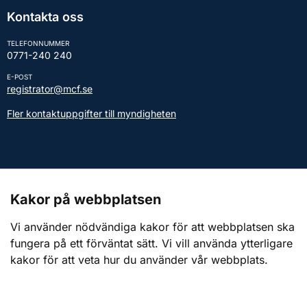
Kontakta oss
TELEFONNUMMER
0771-240 240
E-POST
registrator@mcf.se
Fler kontaktuppgifter till myndigheten
Kontakt till presstjänsten
Kakor på webbplatsen
Webbplatsen
Vi använder nödvändiga kakor för att webbplatsen ska
fungera på ett förväntat sätt. Vi vill använda ytterligare
Om webbplatsen
kakor för att veta hur du använder vår webbplats.
Om kakor (cookies)
Tillgänglighetsredogörelse