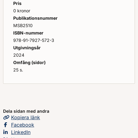
med er långsiktiga planering för utbildning och övning
Pris
kopplat till de utvecklingsbehov ni har identifierat.
0 kronor
Publikationsnummer
MSB2510
ISBN-nummer
978-91-7927-572-3
Utgivningsår
2024
Omfång (sidor)
25 s.
Dela sidan med andra
Kopiera
sidans
länk
Dela sidan på
Facebook
Dela sidan på
LinkedIn