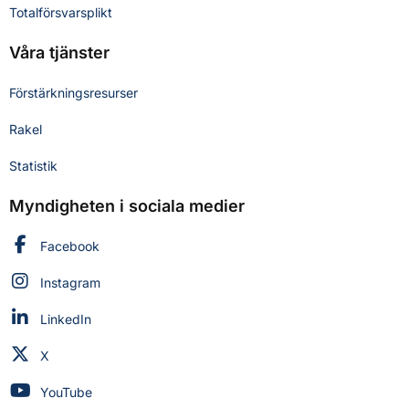
Totalförsvarsplikt
Våra tjänster
Förstärkningsresurser
Rakel
Statistik
Myndigheten i sociala medier
Myndigheten för civilt försvar på
Facebook
Myndigheten för civilt försvar på
Instagram
Myndigheten för civilt försvar på
LinkedIn
Myndigheten för civilt försvar på
X
Myndigheten för civilt försvar på
YouTube