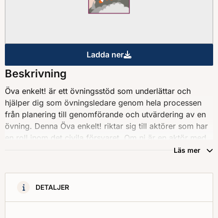
Ladda ner
Öva enkelt! Höjd beredskap – 
Beskrivning
Öva enkelt! är ett övningsstöd som underlättar och
hjälper dig som övningsledare genom hela processen
från planering till genomförande och utvärdering av en
övning. Denna Öva enkelt! riktar sig till aktörer som har
en roll inom det civila försvaret. Om ni är en aktör med
ett uttalat geografiskt områdesansvar (exempelvis
Läs mer
kommuner, regioner, länsstyrelser och
civilområdesansvariga länsstyrelser) tillkommer vissa
frågeställningar. MSB erbjuder flera stöd för att
DETALJER
genomföra egna övningar. Innan övningsplaneringen
påbörjas, se till att denna Öva enkelt! stämmer överens