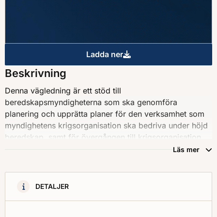
Ladda ner
Omflyttningsplan : En del i 
Beskrivning
Denna vägledning är ett stöd till
beredskapsmyndigheterna som ska genomföra
planering och upprätta planer för den verksamhet som
myndighetens krigsorganisation ska bedriva under höjd
beredskap, samt för övergången till krigsorganisation
vid såväl beredskapshöjningar efter hand som vid
Läs mer
omedelbart beslut om högsta beredskap.
Beredskapsmyndigheternas planering inför höjd
beredskap bör också samordnas med motsvarande
DETALJER
planering inför fredstida krissituationer. Vägledningen
avser specifikt åtgärder vid beslut om utrymning av ett