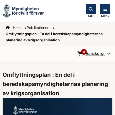
Sök
Meny
Startsidan
Hem
Publikationer
Omflyttningsplan : En del i beredskapsmyndigheternas
planering av krigsorganisation
0
Varukorg
0
Objekt i varukorg
Omflyttningsplan : En del i
beredskapsmyndigheternas planering
av krigsorganisation