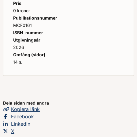
område där myndigheten har verksamhet
Pris
(omflyttningsplan), men kan användas som inspiration
0 kronor
vid andra situationer när det inte råder höjd beredskap.
Publikationsnummer
MCF0161
ISBN-nummer
Utgivningsår
2026
Omfång (sidor)
14 s.
Dela sidan med andra
Kopiera
sidans
länk
Dela sidan på
Facebook
Dela sidan på
LinkedIn
Dela sidan på
X