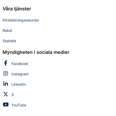
Våra tjänster
Förstärkningsresurser
Rakel
Statistik
Myndigheten i sociala medier
Myndigheten för civilt försvar på
Facebook
Myndigheten för civilt försvar på
Instagram
Myndigheten för civilt försvar på
LinkedIn
Myndigheten för civilt försvar på
X
Myndigheten för civilt försvar på
YouTube