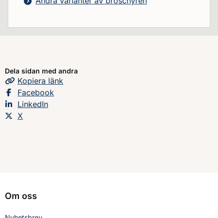
Andra varianter av broschyren
Dela sidan med andra
Kopiera
sidans
länk
Dela sidan på
Facebook
Dela sidan på
LinkedIn
Dela sidan på
X
Om oss
Nyhetsbrev