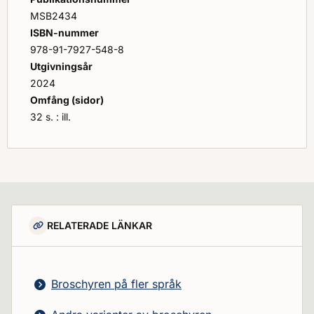
MSB2434
ISBN-nummer
978-91-7927-548-8
Utgivningsår
2024
Omfång (sidor)
32 s. : ill.
RELATERADE LÄNKAR
Broschyren på fler språk