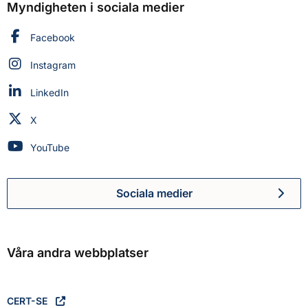
Myndigheten i sociala medier
Myndigheten för civilt försvar på
Facebook
Myndigheten för civilt försvar på
Instagram
Myndigheten för civilt försvar på
LinkedIn
Myndigheten för civilt försvar på
X
Myndigheten för civilt försvar på
YouTube
Sociala medier
Myndigheten för civilt försva
Våra andra webbplatser
CERT-SE