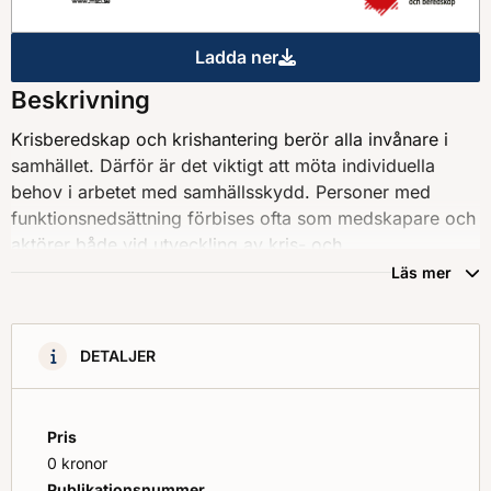
Ladda ner
Ökad användarmedverkan i kr
Beskrivning
Krisberedskap och krishantering berör alla invånare i
samhället. Därför är det viktigt att möta individuella
behov i arbetet med samhällsskydd. Personer med
funktionsnedsättning förbises ofta som medskapare och
aktörer både vid utveckling av kris- och
beredskapsplaner samt under akut krishantering. Att
Läs mer
hitta metoder för att involvera utsatta grupper i
utvecklingsarbetet medför ökad autonomi och likvärdiga
förutsättningar vilket också kan minska behovet av
DETALJER
samhällets resurser.
Pris
0 kronor
Publikationsnummer