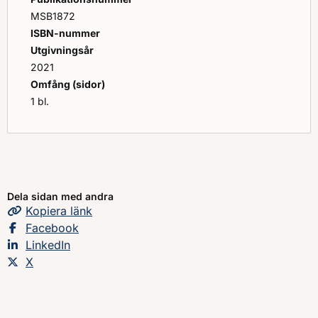
MSB1872
ISBN-nummer
Utgivningsår
2021
Omfång (sidor)
1 bl.
Dela sidan med andra
Kopiera
sidans
länk
Dela sidan på
Facebook
Dela sidan på
LinkedIn
Dela sidan på
X