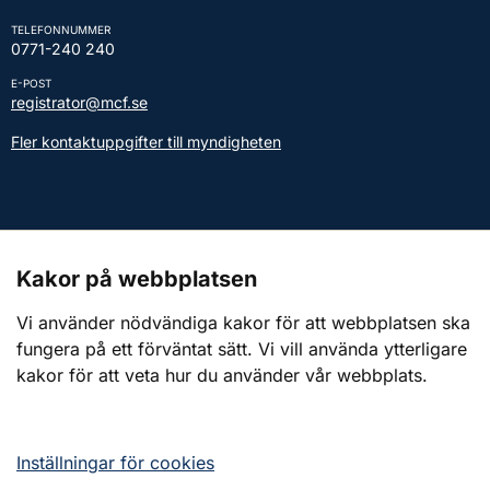
TELEFONNUMMER
0771-240 240
E-POST
registrator@mcf.se
Fler kontaktuppgifter till myndigheten
Kontakt till presstjänsten
Kakor på webbplatsen
Webbplatsen
Vi använder nödvändiga kakor för att webbplatsen ska
fungera på ett förväntat sätt. Vi vill använda ytterligare
Om webbplatsen
kakor för att veta hur du använder vår webbplats.
Om kakor (cookies)
Tillgänglighetsredogörelse
Inställningar för cookies