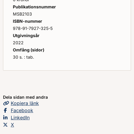
Göteborgs universitet.
Publikationsnummer
MSB2103
ISBN-nummer
978-91-7927-325-5
Utgivningsår
2022
Omfång (sidor)
30 s. : tab.
Dela sidan med andra
Kopiera
sidans
länk
Dela sidan på
Facebook
Dela sidan på
LinkedIn
Dela sidan på
X