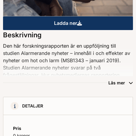
Ladda ner
Nyheternas pushnotiser - An
Beskrivning
Den här forskningsrapporten är en uppföljning till
studien Alarmerande nyheter – innehåll i och effekter av
nyheter om hot och larm (MSB1343 – januari 2019).
Studien Alarmerande nyheter svarar på två
frågeställningar. Hur nyhetsmediernas rapportering
ändrats över tid. Hur nyheter om allvarliga hot påverkar
Läs mer
människors känslor av oro och deras egen
kommunikation om en händelse. Den här studien svarar
på en tredje frågeställning. Hur stor andel av
DETALJER
befolkningen använder pushnotiser och hur används
dessa? MSB har beställt och finansierat genomförandet
av denna forskningsrapport. Arbetet har utförts av
Pris
Institutionen för journalistik, medier och kommunikation,
0 kronor