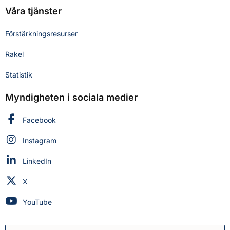
Våra tjänster
Förstärkningsresurser
Rakel
Statistik
Myndigheten i sociala medier
Myndigheten för civilt försvar på
Facebook
Myndigheten för civilt försvar på
Instagram
Myndigheten för civilt försvar på
LinkedIn
Myndigheten för civilt försvar på
X
Myndigheten för civilt försvar på
YouTube