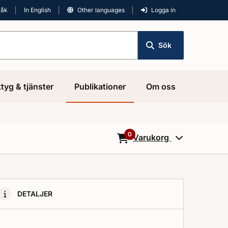
råk
In English
Other languages
Logga in
Sök
tyg & tjänster
Publikationer
Om oss
0
Varukorg
0
Objekt i varukorgen
DETALJER