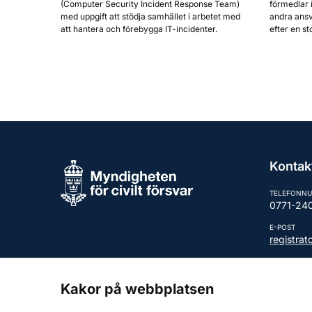
(Computer Security Incident Response Team)
förmedlar 
med uppgift att stödja samhället i arbetet med
andra ansv
att hantera och förebygga IT-incidenter.
efter en st
Kontak
TELEFONN
0771-24
E-POST
registra
Fler kont
Kakor på webbplatsen