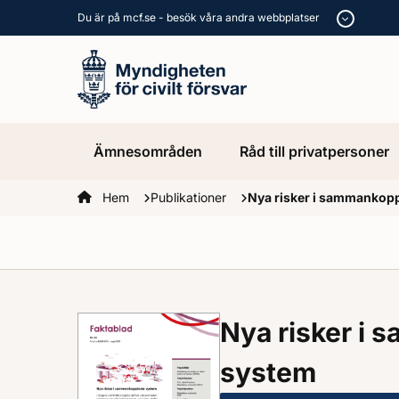
Du är på mcf.se - besök våra andra webbplatser
Ämnesområden
Råd till privatpersoner
Startsidan
Hem
Publikationer
Nya risker i sammankop
Nya risker i
system