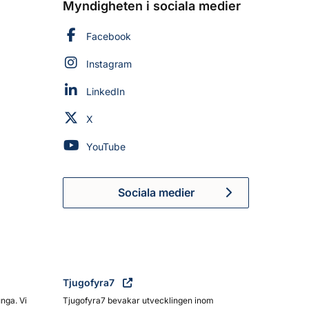
Myndigheten i sociala medier
Myndigheten för civilt försvar på
Facebook
Myndigheten för civilt försvar på
Instagram
Myndigheten för civilt försvar på
LinkedIn
Myndigheten för civilt försvar på
X
Myndigheten för civilt försvar på
YouTube
Sociala medier
Myndigheten för civilt försva
Tjugofyra7
unga. Vi
Tjugofyra7 bevakar utvecklingen inom