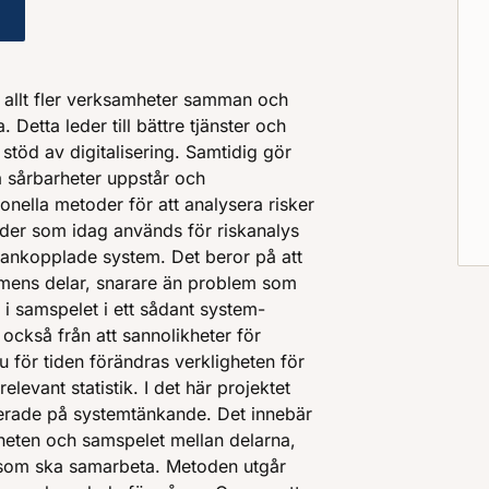
 i sammankopplade system
 allt fler verksamheter samman och
Detta leder till bättre tjänster och
stöd av digitalisering. Samtidig gör
 sårbarheter uppstår och
onella metoder för att analysera risker
toder som idag används för riskanalys
mankopplade system. Det beror på att
temens delar, snarare än problem som
 samspelet i ett sådant system-
 också från att sannolikheter för
 för tiden förändras verkligheten för
elevant statistik. I det här projektet
erade på systemtänkande. Det innebär
lheten och samspelet mellan delarna,
 som ska samarbeta. Metoden utgår