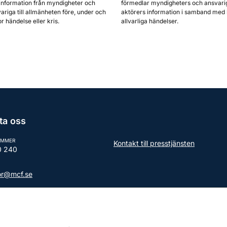
information från myndigheter och
förmedlar myndigheters och ansvari
ariga till allmänheten före, under och
aktörers information i samband med 
or händelse eller kris.
allvarliga händelser.
ta oss
UMMER
Kontakt till presstjänsten
0 240
tor@mcf.se
aktuppgifter till myndigheten