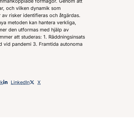
sammankopplade förmågor. Genom att
lar, och vilken dynamik som
v risker identifieras och åtgärdas.
n nya metoden kan hantera verkliga,
mer den utformas med hjälp av
 kommer att studeras: 1. Räddningsinsats
rd vid pandemi 3. Framtida autonoma
an på
ok
Dela sidan på
LinkedIn
Dela sidan på
X