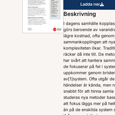
Ladda ner
Nya risker
Beskrivning
I dagens samhälle kopplas
görs beroende av varandra. 
lägre kostnad, ofta genom 
sammankopplingen att nya
komplexiteten ökar. Traditi
räcker då inte till. De me
har svårt att hantera sam
de fokuserar på fel i sys
uppkommer genom brister i
av[1]system. Ofta utgår de
händelser är kända, men nu
snabbt för att hinna samla r
studeras nya metoder bas
att fokus läggs mer på he
än på de enskilda system