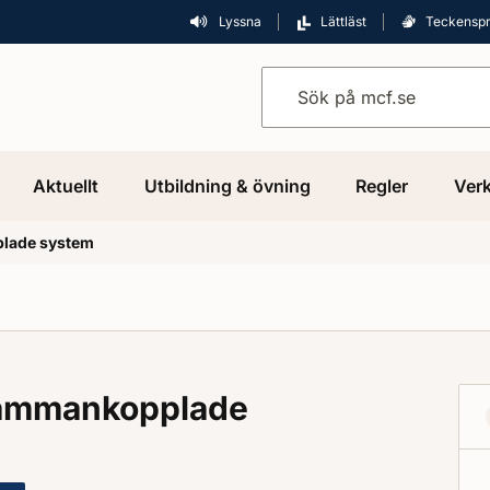
Lyssna
Lättläst
Teckensp
Sök på mcf.se
Aktuellt
Utbildning & övning
Regler
Verk
plade system
 sammankopplade