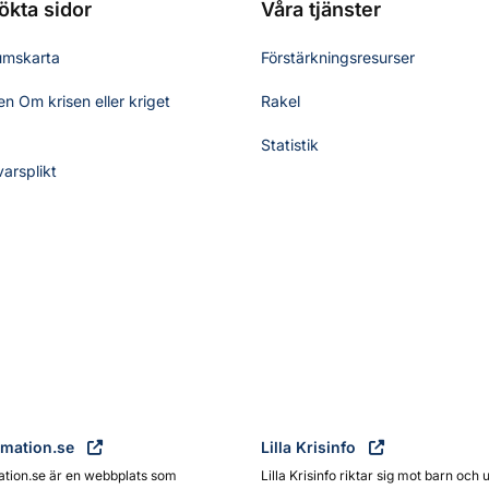
ökta sidor
Våra tjänster
umskarta
Förstärkningsresurser
n Om krisen eller kriget
Rakel
Statistik
varsplikt
rmation.se
Lilla Krisinfo
ation.se är en webbplats som
Lilla Krisinfo riktar sig mot barn och 