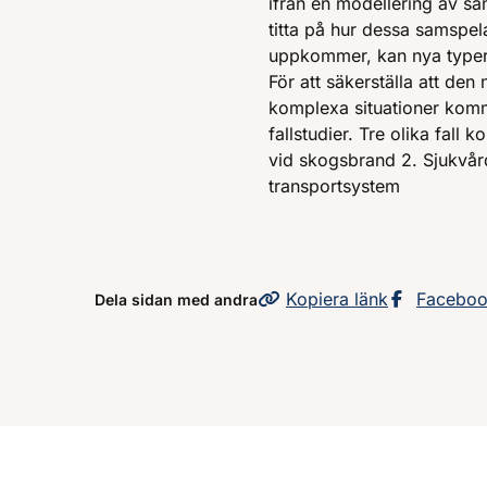
ifrån en modellering av 
titta på hur dessa samspe
uppkommer, kan nya typer a
För att säkerställa att de
komplexa situationer kom
fallstudier. Tre olika fall
vid skogsbrand 2. Sjukvå
transportsystem
Kopiera
sidans
länk
Dela sid
Facebo
Dela sidan med andra