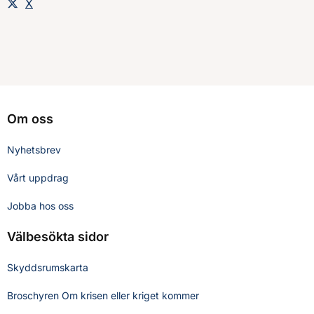
Dela sidan på
X
Om oss
Nyhetsbrev
Vårt uppdrag
Jobba hos oss
Välbesökta sidor
Skyddsrumskarta
Broschyren Om krisen eller kriget kommer