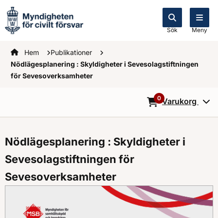
Sök
Meny
Startsidan
Hem
Publikationer
Nödlägesplanering : Skyldigheter i Sevesolagstiftningen
för Sevesoverksamheter
0
Varukorg
0
Objekt i varukorg
Nödlägesplanering : Skyldigheter i
Sevesolagstiftningen för
Sevesoverksamheter