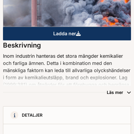
Ladda ner
Nödlägesplanering : Skyldigh
Beskrivning
Inom industrin hanteras det stora mängder kemikalier
och farliga ämnen. Detta i kombination med den
mänskliga faktorn kan leda till allvarliga olyckshändelser
i form av kemikalieutsläpp, brand och explosioner. Lag
(1999:381) om åtgärder för att förebygga och begränsa
följderna av allvarliga kemikalieolyckor (Sevesolagen)
Läs mer
föreskriver att alla verksamhetsutövare som omfattas av
lagen ska förebygga riskerna för allvarliga
kemikalieolyckor. Därutöver gäller att i de fall allvarliga
DETALJER
kemikalieolyckor inträffar är verksamhetsutövaren
skyldig att begränsa följderna av dessa. Om en