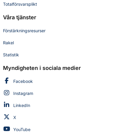
Totalförsvarsplikt
Våra tjänster
Förstärkningsresurser
Rakel
Statistik
Myndigheten i sociala medier
Myndigheten för civilt försvar på
Facebook
Myndigheten för civilt försvar på
Instagram
Myndigheten för civilt försvar på
LinkedIn
Myndigheten för civilt försvar på
X
Myndigheten för civilt försvar på
YouTube