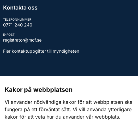
Kontakta oss
TELEFONNUMMER
0771-240 240
E-POST
registrator@mcf.se
Fler kontaktuppgifter till myndigheten
Kontakt till presstjänsten
Kakor på webbplatsen
Webbplatsen
Vi använder nödvändiga kakor för att webbplatsen ska
fungera på ett förväntat sätt. Vi vill använda ytterligare
Om webbplatsen
kakor för att veta hur du använder vår webbplats.
Om kakor (cookies)
Tillgänglighetsredogörelse