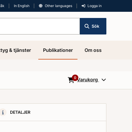
råk
In English
Other languages
Logga in
Sök
tyg & tjänster
Publikationer
Om oss
0
Varukorg
0
Objekt i varukorgen
DETALJER