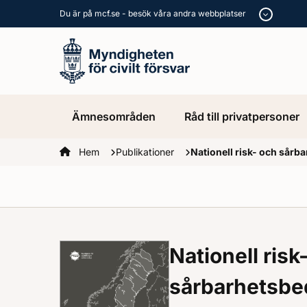
Du är på mcf.se - besök våra andra webbplatser
Ämnesområden
Råd till privatpersoner
Startsidan
Hem
Publikationer
Nationell risk- och sår
Nationell risk
sårbarhetsb