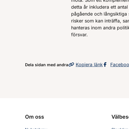
möta. Som ett komplement 
detta år inkludera ett anta
pågående och långsiktiga
risker som kan inträffa, sa
hanteras inom andra polit
försvar.
Kopiera
sidans
länk
Dela sid
Facebo
Dela sidan med andra
Om oss
Välbes