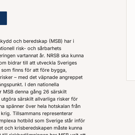
risk- och sårbarhetsbedömning (NRSB) 2025
skydd och beredskap (MSB) har i
tionell risk- och sårbarhets
eringen vartannat år. NRSB ska kunna
som bidrar till att utveckla Sveriges
som finns för att före bygga,
 risker – med det väpnade angreppet
gspunkt. I den nationella
r MSB denna gång 26 särskilt
tgöra särskilt allvarliga risker för
rna spänner över hela hotskalan från
ll krig. Tillsammans representerar
mplexa hotbild som Sverige står inför
ret och krisberedskapen måste kunna