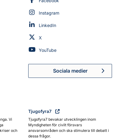
Myndigheten för civilt försvar på
Facebook
Myndigheten för civilt försvar på
Instagram
Myndigheten för civilt försvar på
LinkedIn
Myndigheten för civilt försvar på
X
Myndigheten för civilt försvar på
YouTube
Sociala medier
Myndigheten för civilt försva
Tjugofyra7
unga. Vi
Tjugofyra7 bevakar utvecklingen inom
ga
Myndigheten för civilt försvars
kriser och
ansvarsområden och ska stimulera till debatt i
dessa frågor.