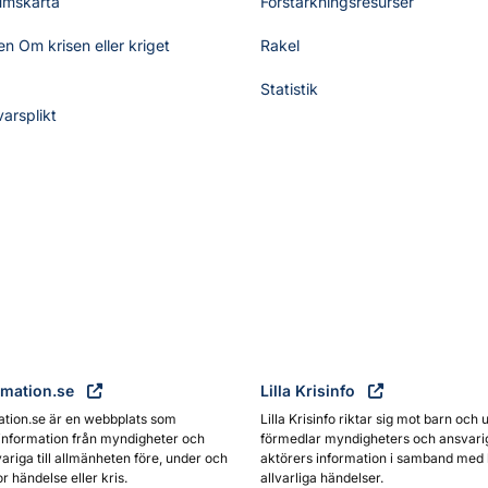
umskarta
Förstärkningsresurser
n Om krisen eller kriget
Rakel
Statistik
varsplikt
rmation.se
Lilla Krisinfo
ation.se är en webbplats som
Lilla Krisinfo riktar sig mot barn och 
information från myndigheter och
förmedlar myndigheters och ansvari
ariga till allmänheten före, under och
aktörers information i samband med 
or händelse eller kris.
allvarliga händelser.