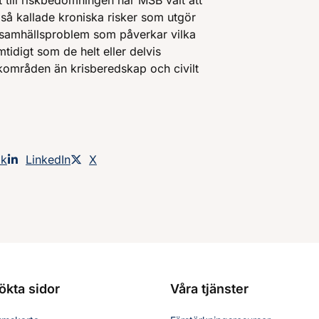
till riskbedömningen har MSB valt att
l så kallade kroniska risker som utgör
 samhällsproblem som påverkar vilka
mtidigt som de helt eller delvis
ikområden än krisberedskap och civilt
an på
ok
Dela sidan på
LinkedIn
Dela sidan på
X
ökta sidor
Våra tjänster