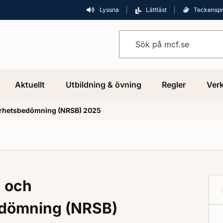
Lyssna
Lättläst
Teckensp
Sök på mcf.se
Aktuellt
Utbildning & övning
Regler
Verk
barhetsbedömning (NRSB) 2025
- och
edömning (NRSB)