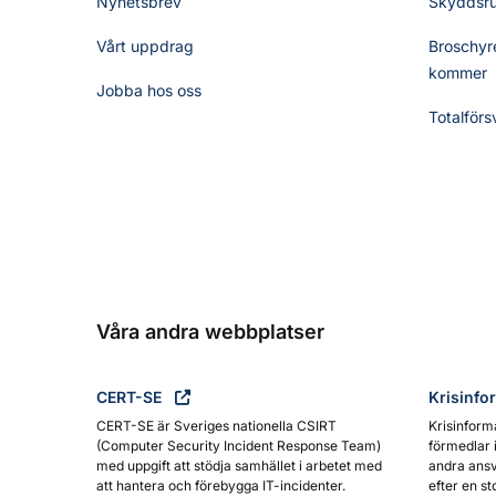
Nyhetsbrev
Skyddsr
Vårt uppdrag
Broschyre
kommer
Jobba hos oss
Totalförs
Våra andra webbplatser
CERT-SE
Krisinfo
CERT-SE är Sveriges nationella CSIRT
Krisinform
(Computer Security Incident Response Team)
förmedlar 
med uppgift att stödja samhället i arbetet med
andra ansv
att hantera och förebygga IT-incidenter.
efter en st