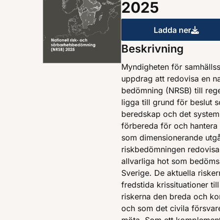
2025
Ladda ner
Nationell 
Beskrivning
Myndigheten för samhälls
uppdrag att redovisa en na
bedömning (NRSB) till reg
ligga till grund för beslut 
beredskap och det system 
förbereda för och hantera
som dimensionerande utgån
riskbedömningen redovisa
allvarliga hot som bedöms u
Sverige. De aktuella riske
fredstida krissituationer ti
riskerna den breda och ko
och som det civila försva