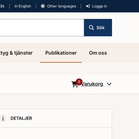
råk
In English
Other languages
Logga in
Sök
tyg & tjänster
Publikationer
Om oss
0
Varukorg
0
Objekt i varukorgen
DETALJER