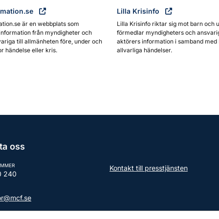
rmation.se
Lilla Krisinfo
ation.se är en webbplats som
Lilla Krisinfo riktar sig mot barn och 
information från myndigheter och
förmedlar myndigheters och ansvari
ariga till allmänheten före, under och
aktörers information i samband med 
or händelse eller kris.
allvarliga händelser.
ta oss
UMMER
Kontakt till presstjänsten
0 240
tor@mcf.se
aktuppgifter till myndigheten