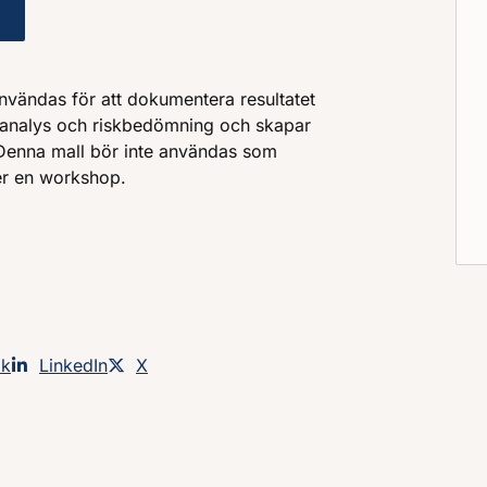
onsmall för arbete med kontinuitetshantering
nvändas för att dokumentera resultatet
analys och riskbedömning och skapar
 Denna mall bör inte användas som
er en workshop.
an på
ok
Dela sidan på
LinkedIn
Dela sidan på
X