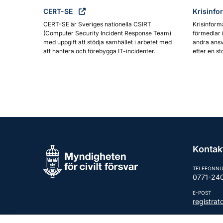
CERT-SE
Krisinfo
CERT-SE är Sveriges nationella CSIRT
Krisinform
(Computer Security Incident Response Team)
förmedlar 
med uppgift att stödja samhället i arbetet med
andra ansv
att hantera och förebygga IT-incidenter.
efter en st
Kontak
TELEFONN
0771-24
E-POST
registra
Fler kont