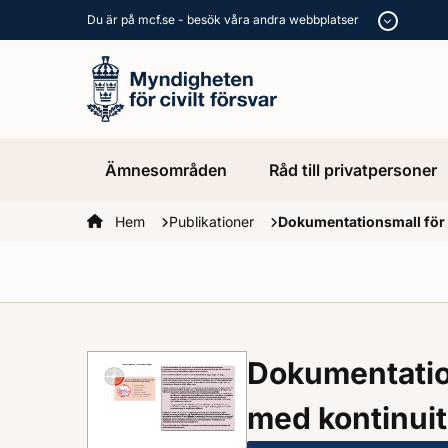
Du är på mcf.se - besök våra andra webbplatser
Ämnesområden
Råd till privatpersoner
Startsidan
Hem
Publikationer
Dokumentationsmall för 
Dokumentatio
med kontinui