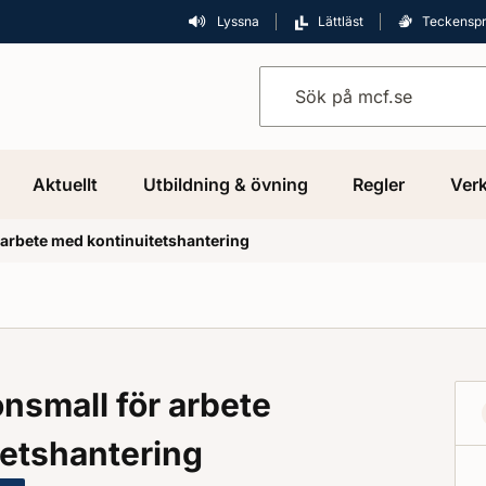
Lyssna
Lättläst
Teckensp
Sök på mcf.se
Aktuellt
Utbildning & övning
Regler
Verk
arbete med kontinuitetshantering
nsmall för arbete
tetshantering