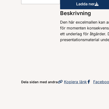
Ladda ner
Dokumentati
Beskrivning
Den här excelmallen kan a
för momenten konsekvens
ett underlag för åtgärder.
presentationsmaterial und
Kopiera
sidans
länk
Dela sid
Facebo
Dela sidan med andra