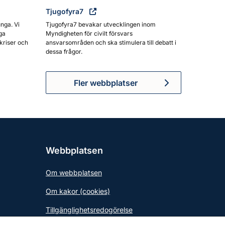
Tjugofyra7
unga. Vi
Tjugofyra7 bevakar utvecklingen inom
ga
Myndigheten för civilt försvars
kriser och
ansvarsområden och ska stimulera till debatt i
dessa frågor.
Fler webbplatser
Webbplatsen
Om webbplatsen
Om kakor (cookies)
Tillgänglighetsredogörelse