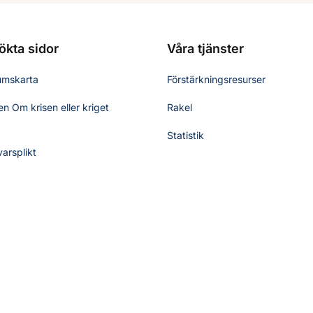
ökta sidor
Våra tjänster
umskarta
Förstärkningsresurser
n Om krisen eller kriget
Rakel
Statistik
varsplikt