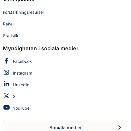
Förstärkningsresurser
Rakel
Statistik
Myndigheten i sociala medier
Myndigheten för civilt försvar på
Facebook
Myndigheten för civilt försvar på
Instagram
Myndigheten för civilt försvar på
LinkedIn
Myndigheten för civilt försvar på
X
Myndigheten för civilt försvar på
YouTube
Sociala medier
Myndigheten för civilt försva