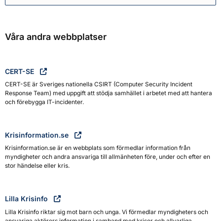
Våra andra webbplatser
CERT-SE
CERT-SE är Sveriges nationella CSIRT (Computer Security Incident
Response Team) med uppgift att stödja samhället i arbetet med att hantera
och förebygga IT-incidenter.
Krisinformation.se
Krisinformation.se är en webbplats som förmedlar information från
myndigheter och andra ansvariga till allmänheten före, under och efter en
stor händelse eller kris.
Lilla Krisinfo
Lilla Krisinfo riktar sig mot barn och unga. Vi förmedlar myndigheters och
ansvariga aktörers information i samband med kriser och allvarliga