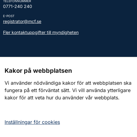
TELEFONNUMMER
0771-240 240
E-POST
registrator@mcf.se
Fler kontaktuppgifter till myndigheten
Kontakt till presstjänsten
Kakor på webbplatsen
Webbplatsen
Vi använder nödvändiga kakor för att webbplatsen ska
fungera på ett förväntat sätt. Vi vill använda ytterligare
Om webbplatsen
kakor för att veta hur du använder vår webbplats.
Om kakor (cookies)
Tillgänglighetsredogörelse
Inställningar för cookies