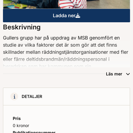
Ladda ner
Kommuner som huvudarbetsgi
Beskrivning
Gullers grupp har på uppdrag av MSB genomfört en
studie av vilka faktorer det är som gör att det finns
skillnader mellan räddningstjänstorganisationer med fler
eller färre deltidsbrandmän/räddningspersonal i
beredskap som har kommunen som sin
huvudarbetsgivare. Studien har fokuserat på de
Läs mer
uppfattningar om hinder som kan finnas på olika nivåer
inom den kommunala organisationen och hur dessa
försvårar för kommunanställda att vara
DETALJER
deltidsbrandmän. Fokus har också varit på möjliga
framgångsfaktorer kopplat till att ge fler
kommunanställda möjlighet att vara deltidsbrandmän. I
Pris
denna rapport används genomgående begreppet
0 kronor
”deltidsbrandman”. Vilket begrepp som används i
Publikationsnummer