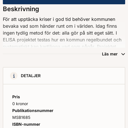
Kommunen ska ha koll på läg
Beskrivning
För att upptäcka kriser i god tid behöver kommunen
bevaka vad som händer runt om i världen. Idag finns
ingen tydlig metod för det: alla gör på sitt eget sätt. I
ELISA projektet testas hur en kommun regelbundet och
systematiskt kan kartlägga vad som pågår. Projektet
utvecklar ett standardiserat arbetssätt som sedan kan
Läs mer
spridas till alla kommuner i Sverige.
DETALJER
Pris
0 kronor
Publikationsnummer
MSB1685
ISBN-nummer