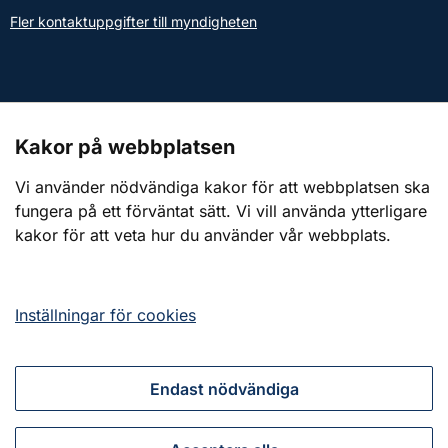
Fler kontaktuppgifter till myndigheten
Kontakt till presstjänsten
Kakor på webbplatsen
Webbplatsen
Vi använder nödvändiga kakor för att webbplatsen ska
fungera på ett förväntat sätt. Vi vill använda ytterligare
Om webbplatsen
kakor för att veta hur du använder vår webbplats.
Om kakor (cookies)
Tillgänglighetsredogörelse
Inställningar för cookies
Endast nödvändiga
Tillsammans för ett starkt civilt försvar