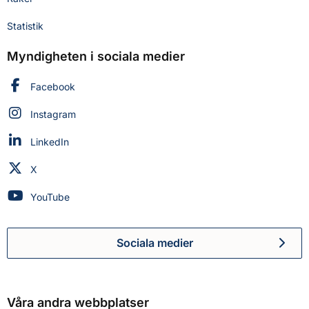
Statistik
Myndigheten i sociala medier
Myndigheten för civilt försvar på
Facebook
Myndigheten för civilt försvar på
Instagram
Myndigheten för civilt försvar på
LinkedIn
Myndigheten för civilt försvar på
X
Myndigheten för civilt försvar på
YouTube
Sociala medier
Myndigheten för civilt försva
Våra andra webbplatser