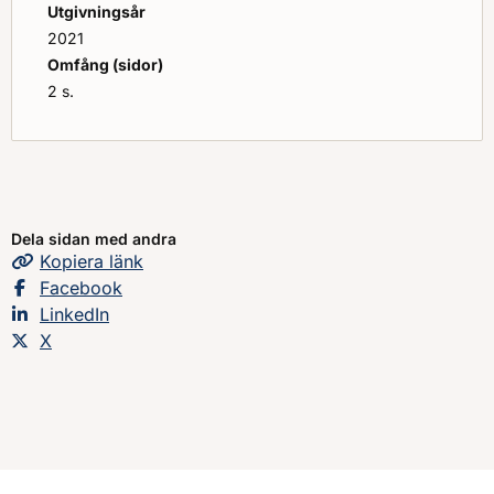
Utgivningsår
2021
Omfång (sidor)
2 s.
Dela sidan med andra
Kopiera
sidans
länk
Dela sidan på
Facebook
Dela sidan på
LinkedIn
Dela sidan på
X