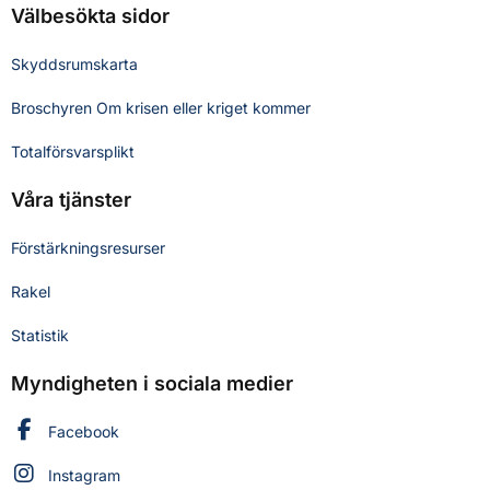
Välbesökta sidor
Skyddsrumskarta
Broschyren Om krisen eller kriget kommer
Totalförsvarsplikt
Våra tjänster
Förstärkningsresurser
Rakel
Statistik
Myndigheten i sociala medier
Myndigheten för civilt försvar på
Facebook
Myndigheten för civilt försvar på
Instagram