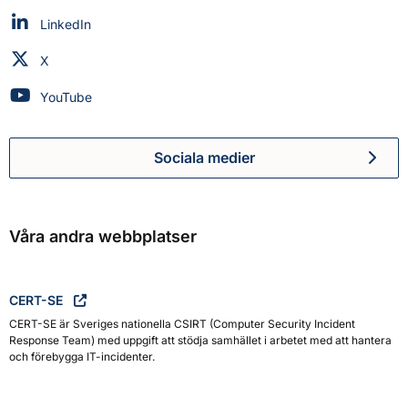
Myndigheten för civilt försvar på
LinkedIn
Myndigheten för civilt försvar på
X
Myndigheten för civilt försvar på
YouTube
Sociala medier
Myndigheten för civilt försva
Våra andra webbplatser
CERT-SE
CERT-SE är Sveriges nationella CSIRT (Computer Security Incident
Response Team) med uppgift att stödja samhället i arbetet med att hantera
och förebygga IT-incidenter.