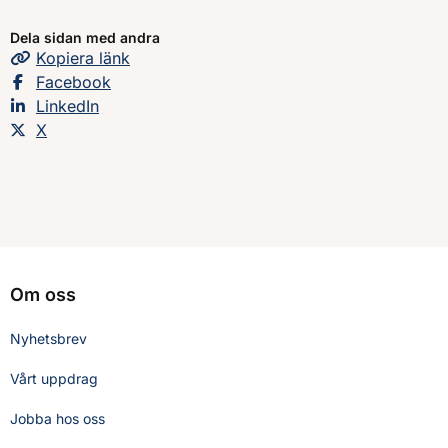
Dela sidan med andra
Kopiera
sidans
länk
Dela sidan på
Facebook
Dela sidan på
LinkedIn
Dela sidan på
X
Om oss
Nyhetsbrev
Vårt uppdrag
Jobba hos oss