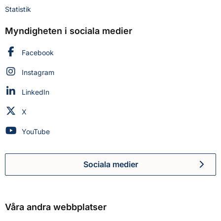
Statistik
Myndigheten i sociala medier
Myndigheten för civilt försvar på
Facebook
Myndigheten för civilt försvar på
Instagram
Myndigheten för civilt försvar på
LinkedIn
Myndigheten för civilt försvar på
X
Myndigheten för civilt försvar på
YouTube
Sociala medier
Myndigheten för civilt försva
Våra andra webbplatser