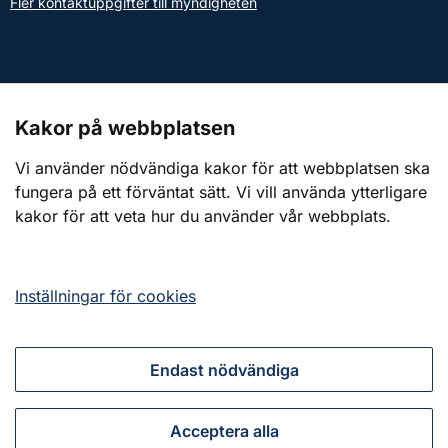
Fler kontaktuppgifter till myndigheten
Kontakt till presstjänsten
Kakor på webbplatsen
Webbplatsen
Vi använder nödvändiga kakor för att webbplatsen ska
fungera på ett förväntat sätt. Vi vill använda ytterligare
Om webbplatsen
kakor för att veta hur du använder vår webbplats.
Om kakor (cookies)
Tillgänglighetsredogörelse
Inställningar för cookies
Endast nödvändiga
Tillsammans för ett starkt civilt försvar
Acceptera alla