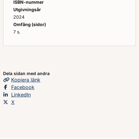
ISBN-nummer
Utgivningsår
2024
Omfång (sidor)
7 s.
Dela sidan med andra
Kopiera
sidans
länk
Dela sidan på
Facebook
Dela sidan på
LinkedIn
Dela sidan på
X