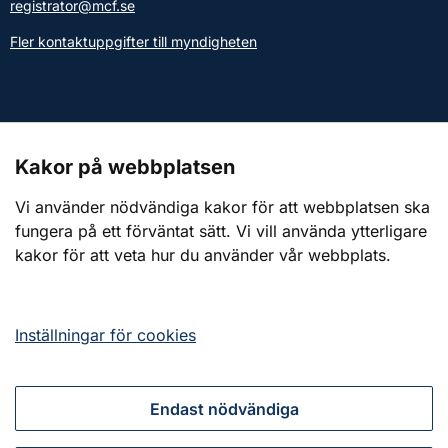
registrator@mcf.se
Fler kontaktuppgifter till myndigheten
Kontakt till presstjänsten
Kakor på webbplatsen
Webbplatsen
Vi använder nödvändiga kakor för att webbplatsen ska
fungera på ett förväntat sätt. Vi vill använda ytterligare
Om webbplatsen
kakor för att veta hur du använder vår webbplats.
Om kakor (cookies)
Tillgänglighetsredogörelse
Inställningar för cookies
Endast nödvändiga
Tillsammans för ett starkt civilt försvar