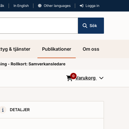
råk
In English
Other languages
Logga in
Sök
tyg & tjänster
Publikationer
Om oss
ng - Rollkort: Samverkansledare
0
Varukorg
0
Objekt i varukorgen
DETALJER