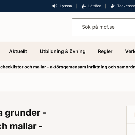
Lyssna
Lättläst
Teckensp
Sök på mcf.se
Aktuellt
Utbildning & övning
Regler
Verk
ecklistor och mallar - aktörsgemensam inriktning och samordni
grunder -
h mallar -