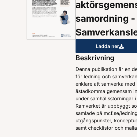
aktörsgemens
samordning - 
Samverkansl
Ladda ner
Gemensamma 
Beskrivning
Denna publikation är en 
för ledning och samverkan.
enklare att samverka med v
åstadkomma gemensam inri
under samhällsstörningar i
Ramverket är uppbyggt so
samlade på mcf.se/lednin
utgångspunkter, konceptuel
samt checklistor och malla