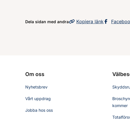
Kopiera
sidans
länk
Dela sid
Facebo
Dela sidan med andra
Om oss
Välbes
Nyhetsbrev
Skyddsr
Vårt uppdrag
Broschyre
kommer
Jobba hos oss
Totalförs