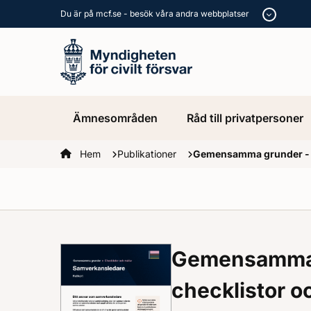
Du är på mcf.se - besök våra andra webbplatser
Ämnesområden
Råd till privatpersoner
Startsidan
Hem
Publikationer
Gemensamma grunder - ch
Gemensamma 
checklistor oc