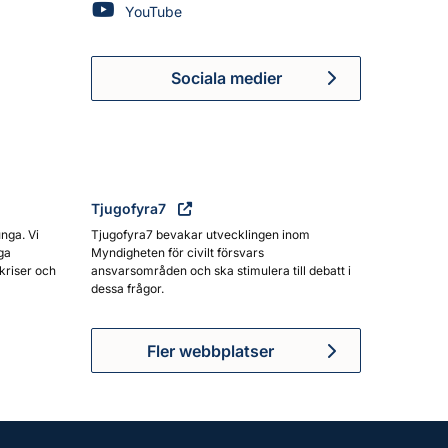
Myndigheten för civilt försvar på
YouTube
Sociala medier
Myndigheten för civilt försva
Tjugofyra7
unga. Vi
Tjugofyra7 bevakar utvecklingen inom
ga
Myndigheten för civilt försvars
kriser och
ansvarsområden och ska stimulera till debatt i
dessa frågor.
Fler webbplatser