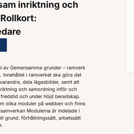
am inriktning och
Rollkort:
edare
grunder - checklistor och mallar - aktörsgemensam inrik
del av Gemensamma grunder – ramverk
 Innehållet i ramverket ska göra det
arandra, dela lägesbilder, samt att
ktning och samordning inför och
 fredstid och under höjd beredskap.
m olika moduler på webben och finns
gsamverkan Modulerna är indelade i
l grund, förhållningssätt, arbetssätt
r.