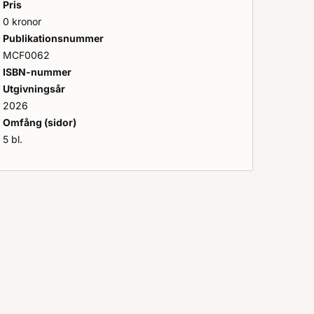
Pris
0 kronor
Publikationsnummer
MCF0062
ISBN-nummer
Utgivningsår
2026
tning och samordning - Rollkort: Samverkansledare
Omfång (sidor)
5 bl.