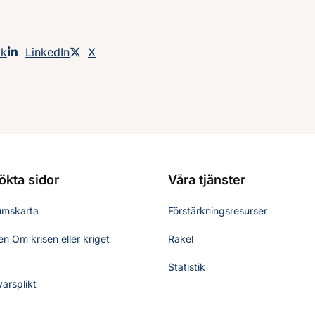
an på
ok
Dela sidan på
LinkedIn
Dela sidan på
X
ökta sidor
Våra tjänster
umskarta
Förstärkningsresurser
n Om krisen eller kriget
Rakel
Statistik
varsplikt