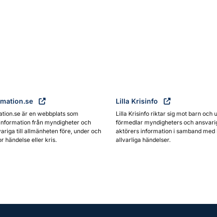
rmation.se
Lilla Krisinfo
ation.se är en webbplats som
Lilla Krisinfo riktar sig mot barn och 
information från myndigheter och
förmedlar myndigheters och ansvari
ariga till allmänheten före, under och
aktörers information i samband med 
or händelse eller kris.
allvarliga händelser.