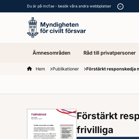
Du är på mcf.se - besök våra andra webbplatser
Ämnesområden
Råd till privatpersoner
Startsidan
Hem
Publikationer
Förstärkt responskedja m
Förstärkt re
frivilliga