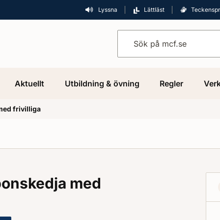
Lyssna
Lättläst
Teckensp
Sök på mcf.se
Aktuellt
Utbildning & övning
Regler
Verk
ed frivilliga
sponskedja med