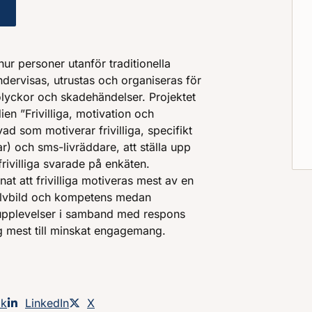
esponskedja med frivilliga
hur personer utanför traditionella
dervisas, utrustas och organiseras för
olyckor och skadehändelser. Projektet
dien ”Frivilliga, motivation och
ad som motiverar frivilliga, specifikt
ar) och sms-livräddare, att ställa upp
frivilliga svarade på enkäten.
at att frivilliga motiveras mest av en
älvbild och kompetens medan
 upplevelser i samband med respons
g mest till minskat engagemang.
an på
ok
Dela sidan på
LinkedIn
Dela sidan på
X