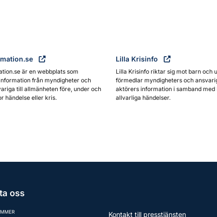
rmation.se
Lilla Krisinfo
ation.se är en webbplats som
Lilla Krisinfo riktar sig mot barn och 
information från myndigheter och
förmedlar myndigheters och ansvari
ariga till allmänheten före, under och
aktörers information i samband med 
or händelse eller kris.
allvarliga händelser.
ta oss
UMMER
Kontakt till presstjänsten