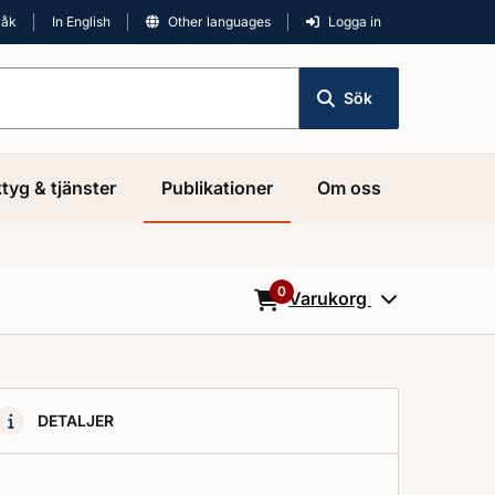
råk
In English
Other languages
Logga in
Sök
tyg & tjänster
Publikationer
Om oss
0
Varukorg
0
Objekt i varukorgen
DETALJER