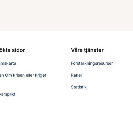
ökta sidor
Våra tjänster
umskarta
Förstärkningsresurser
n Om krisen eller kriget
Rakel
Statistik
varsplikt