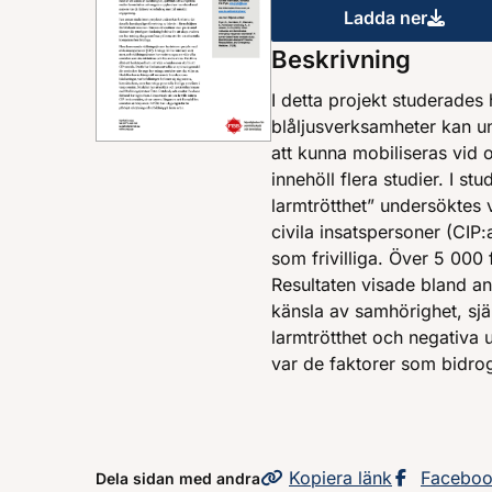
Ladda ner
Förstärkt r
Beskrivning
I detta projekt studerades 
blåljusverksamheter kan un
att kunna mobiliseras vid 
innehöll flera studier. I stu
larmtrötthet” undersöktes v
civila insatspersoner (CIP:
som frivilliga. Över 5 000 
Resultaten visade bland ann
känsla av samhörighet, sj
larmtrötthet och negativa
var de faktorer som bidro
Kopiera
sidans
länk
Dela sid
Facebo
Dela sidan med andra