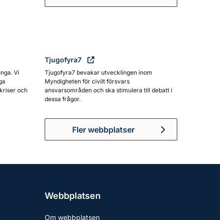
Myndigheten för civilt försva
Tjugofyra7
unga. Vi
Tjugofyra7 bevakar utvecklingen inom
ga
Myndigheten för civilt försvars
kriser och
ansvarsområden och ska stimulera till debatt i
dessa frågor.
Fler webbplatser
Webbplatsen
Om webbplatsen