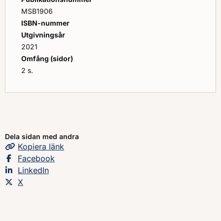
MSB1906
ISBN-nummer
Utgivningsår
2021
Omfång (sidor)
2 s.
Dela sidan med andra
Kopiera
sidans
länk
Dela sidan på
Facebook
Dela sidan på
LinkedIn
Dela sidan på
X