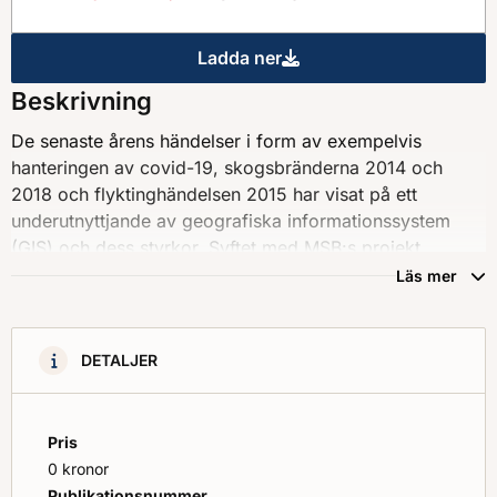
Ladda ner
Förberedande steg för GIS inf
Beskrivning
De senaste årens händelser i form av exempelvis
hanteringen av covid-19, skogsbränderna 2014 och
2018 och flyktinghändelsen 2015 har visat på ett
underutnyttjande av geografiska informationssystem
(GIS) och dess styrkor. Syftet med MSB:s projekt
Integrera GIS är att öka användandet och visa på
Läs mer
styrkorna med att integrera GIS i analys- och
lägesbildsarbetet vid större händelser. Målet är att GIS
blir en naturlig del i arbetet med att hantera en händelse.
DETALJER
Det här dokumentet beskriver förberedande åtgärder för
GIS-funktionen att vidta för att snabbare och enklare
kunna bidra i det operativa krishanteringsarbetet.
Pris
Dokumentet ingår i Vägledningen MSB1869 "GIS-stöd
0 kronor
för analyser och beslutsunderlag".
Publikationsnummer