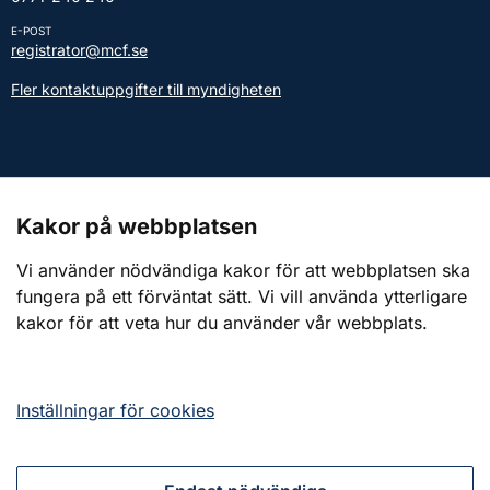
E-POST
registrator@mcf.se
Fler kontaktuppgifter till myndigheten
Kontakt till presstjänsten
Kakor på webbplatsen
Webbplatsen
Vi använder nödvändiga kakor för att webbplatsen ska
fungera på ett förväntat sätt. Vi vill använda ytterligare
Om webbplatsen
kakor för att veta hur du använder vår webbplats.
Om kakor (cookies)
Tillgänglighetsredogörelse
Inställningar för cookies