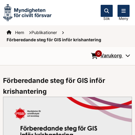
Sök
Meny
Startsidan
Hem
Publikationer
Förberedande steg för GIS inför krishantering
0
Varukorg
0
Objekt i varukorg
Förberedande steg för GIS inför
krishantering