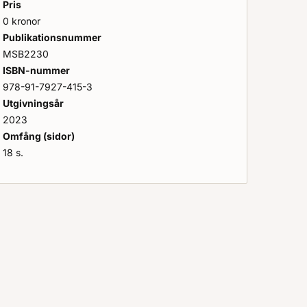
Pris
0 kronor
Publikationsnummer
hållbara framtider
MSB2230
ISBN-nummer
978-91-7927-415-3
Utgivningsår
2023
Omfång (sidor)
18 s.