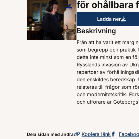
för ohållbara 
Ladda ner
För alla ev
Beskrivning
Från att ha varit ett margi
som begrepp och praktik f
detta inte minst som en f
Rysslands invasion av Ukr
repertoar av förhållningssä
den enskildes beredskap. 
relateras till frågor som rö
och modernitetskritik. For
och utförare är Göteborgs 
Kopiera
sidans
länk
Dela sid
Facebo
Dela sidan med andra