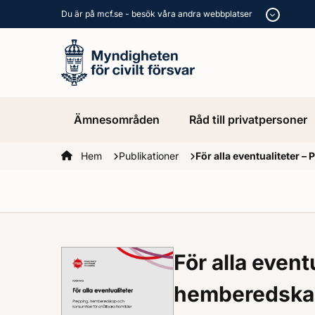
Du är på mcf.se - besök våra andra webbplatser
Ämnesområden
Råd till privatpersoner
Startsidan
Hem
Publikationer
För alla eventualiteter 
För alla event
hemberedska