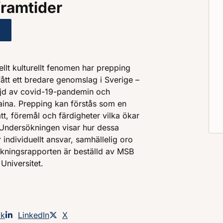
framtider
entualiteter – Prepping, hemberedskap och konsumtion för o
nellt kulturellt fenomen har prepping
ått ett bredare genomslag i Sverige –
öljd av covid-19-pandemin och
aina. Prepping kan förstås som en
tt, föremål och färdigheter vilka ökar
Undersökningen visar hur dessa
r individuellt ansvar, samhällelig oro
skningsrapporten är beställd av MSB
Universitet.
an på
ok
Dela sidan på
LinkedIn
Dela sidan på
X