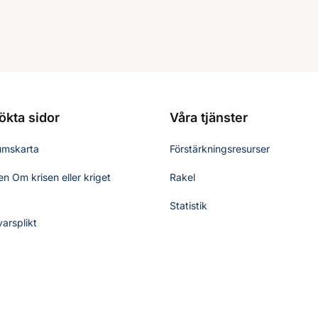
ökta sidor
Våra tjänster
umskarta
Förstärkningsresurser
n Om krisen eller kriget
Rakel
Statistik
varsplikt