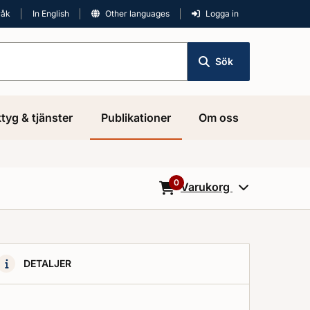
råk
In English
Other languages
Logga in
Sök
tyg & tjänster
Publikationer
Om oss
0
Varukorg
0
Objekt i varukorgen
DETALJER