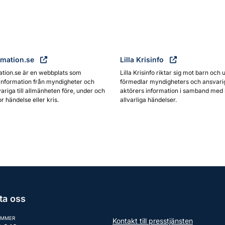
rmation.se
Lilla Krisinfo
ation.se är en webbplats som
Lilla Krisinfo riktar sig mot barn och 
information från myndigheter och
förmedlar myndigheters och ansvari
ariga till allmänheten före, under och
aktörers information i samband med 
or händelse eller kris.
allvarliga händelser.
ta oss
UMMER
Kontakt till presstjänsten