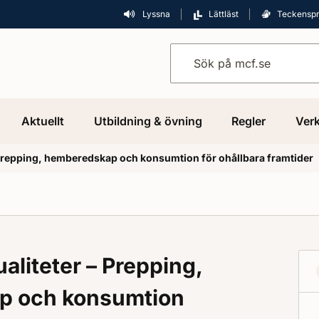
Lyssna
Lättläst
Teckensp
Sök på mcf.se
Aktuellt
Utbildning & övning
Regler
Verk
– Prepping, hemberedskap och konsumtion för ohållbara framtider
ualiteter – Prepping,
p och konsumtion