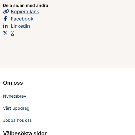
Dela sidan med andra
Kopiera
sidans
länk
Dela sidan på
Facebook
Dela sidan på
LinkedIn
Dela sidan på
X
Om oss
Nyhetsbrev
Vårt uppdrag
Jobba hos oss
Välbesökta sidor