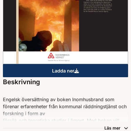
Ladda ner
Enclosure fires
Beskrivning
Engelsk översättning av boken Inomhusbrand som
förenar erfarenheter från kom­munal räddningstjänst och
forskning i form av
försök och teoretiska studier i äm­net. Med boken vill
Räddningsverket bidra
Läs mer