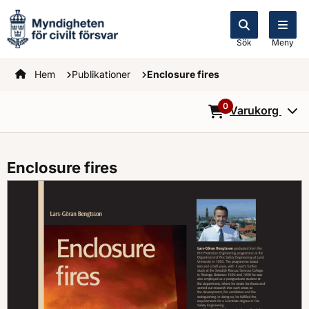
Sök
Meny
Startsidan
Hem
Publikationer
Enclosure fires
0
Varukorg
0
Objekt i varukorg
Enclosure fires