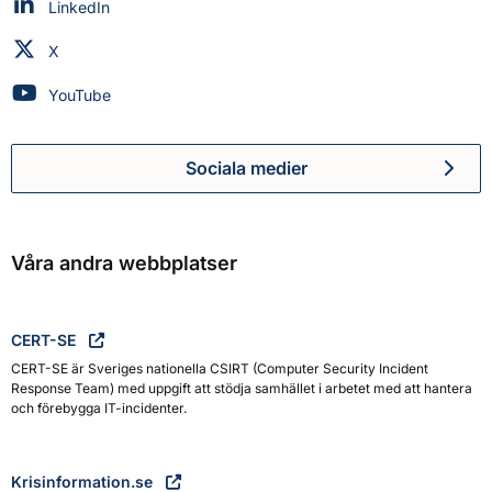
Myndigheten för civilt försvar på
LinkedIn
Myndigheten för civilt försvar på
X
Myndigheten för civilt försvar på
YouTube
Sociala medier
Myndigheten för civilt försva
Våra andra webbplatser
CERT-SE
CERT-SE är Sveriges nationella CSIRT (Computer Security Incident
Response Team) med uppgift att stödja samhället i arbetet med att hantera
och förebygga IT-incidenter.
Krisinformation.se