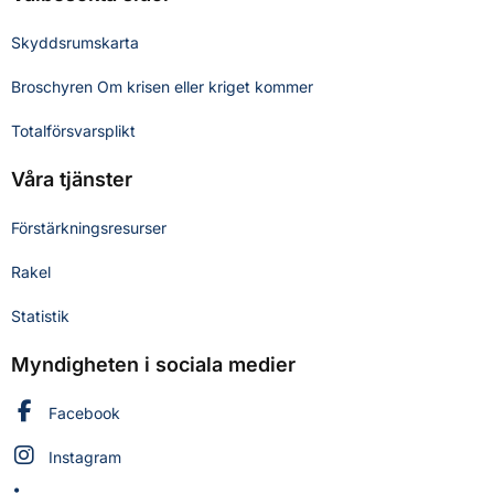
Skyddsrumskarta
Broschyren Om krisen eller kriget kommer
Totalförsvarsplikt
Våra tjänster
Förstärkningsresurser
Rakel
Statistik
Myndigheten i sociala medier
Myndigheten för civilt försvar på
Facebook
Myndigheten för civilt försvar på
Instagram