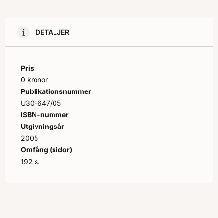
till att skapa en fördjupad förståelse för brandförlopp
vid inomhusbränder.
Brandbekämpningsåtgärder, t.ex. påföring av
DETALJER
släckmedel, brandventilation etc.
diskuteras övergripande i några avsnitt, men bo­kens
tyngdpunkt ligger på
Pris
förståelsen av de processer som styr inomhusbränder.
0 kronor
Publikationsnummer
U30-647/05
ISBN-nummer
Utgivningsår
2005
Omfång (sidor)
192 s.