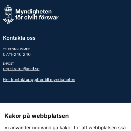
Kontakta oss
TELEFONNUMMER
0771-240 240
E-POST
registrator@mcf.se
Fler kontaktuppgifter till myndigheten
Kontakt till presstjänsten
Kakor på webbplatsen
Webbplatsen
Vi använder nödvändiga kakor för att webbplatsen ska