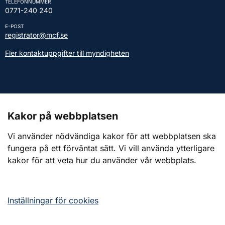
TELEFONNUMMER
0771-240 240
E-POST
registrator@mcf.se
Fler kontaktuppgifter till myndigheten
Kontakt till presstjänsten
Kakor på webbplatsen
Webbplatsen
Vi använder nödvändiga kakor för att webbplatsen ska
fungera på ett förväntat sätt. Vi vill använda ytterligare
Om webbplatsen
kakor för att veta hur du använder vår webbplats.
Om kakor (cookies)
Tillgänglighetsredogörelse
Inställningar för cookies