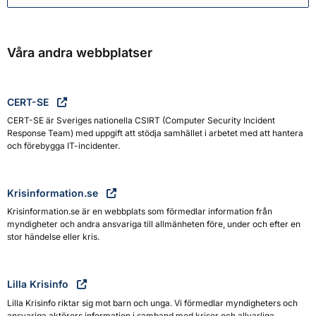
Våra andra webbplatser
CERT-SE
CERT-SE är Sveriges nationella CSIRT (Computer Security Incident
Response Team) med uppgift att stödja samhället i arbetet med att hantera
och förebygga IT-incidenter.
Krisinformation.se
Krisinformation.se är en webbplats som förmedlar information från
myndigheter och andra ansvariga till allmänheten före, under och efter en
stor händelse eller kris.
Lilla Krisinfo
Lilla Krisinfo riktar sig mot barn och unga. Vi förmedlar myndigheters och
ansvariga aktörers information i samband med kriser och allvarliga