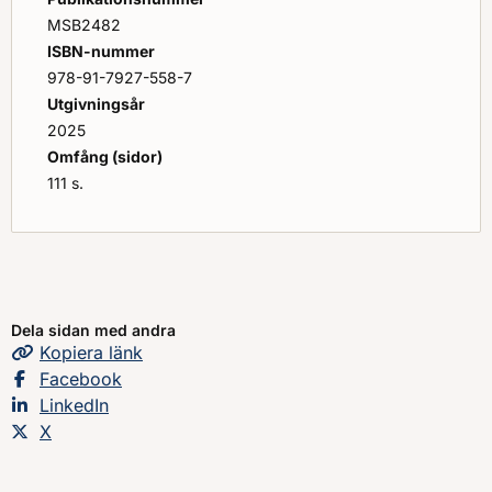
MSB2482
ISBN-nummer
978-91-7927-558-7
Utgivningsår
2025
Omfång (sidor)
111 s.
Dela sidan med andra
Kopiera
sidans
länk
Dela sidan på
Facebook
Dela sidan på
LinkedIn
Dela sidan på
X