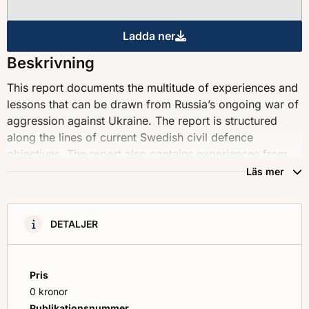
Ladda ner
Developing Sweden’s civil d
Beskrivning
This report documents the multitude of experiences and
lessons that can be drawn from Russia’s ongoing war of
aggression against Ukraine. The report is structured
along the lines of current Swedish civil defence
objectives. The report also contains experiences from
the Swedish Civil Contingencies Agency’s (MSB) own
Läs mer
operational activities in Ukraine in response to the war,
all of which are in pursuit of a sixth stated civil defence
objective, namely to “use available resources to
DETALJER
contribute to international peace-promoting and
humanitarian operations.”
Pris
0 kronor
Publikationsnummer