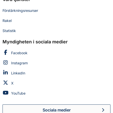
Förstärkningsresurser
Rakel
Statistik
Myndigheten i sociala medier
Myndigheten för civilt försvar på
Facebook
Myndigheten för civilt försvar på
Instagram
Myndigheten för civilt försvar på
LinkedIn
Myndigheten för civilt försvar på
X
Myndigheten för civilt försvar på
YouTube
Sociala medier
Myndigheten för civilt försva